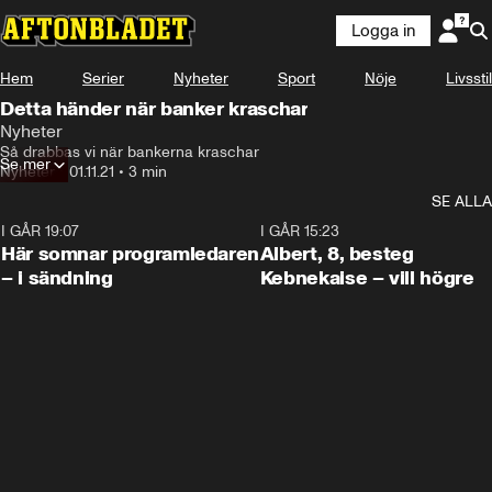
Logga in
Hem
Serier
Nyheter
Sport
Nöje
Livsstil
Detta händer när banker kraschar
Nyheter
Så drabbas vi när bankerna kraschar
Se mer
Nyheter
•
01.11.21
•
3 min
SE ALLA
I GÅR 19:07
0:45
I GÅR 15:23
Här somnar programledaren
Albert, 8, besteg
– i sändning
Kebnekaise – vill högre