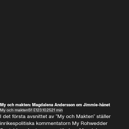
My och makten: Magdalena Andersson om Jimmie-hånet
My och makten
S1 E1
23.10.25
21 min
I det första avsnittet av ”My och Makten” ställer 
inrikespolitiska kommentatorn My Rohwedder 