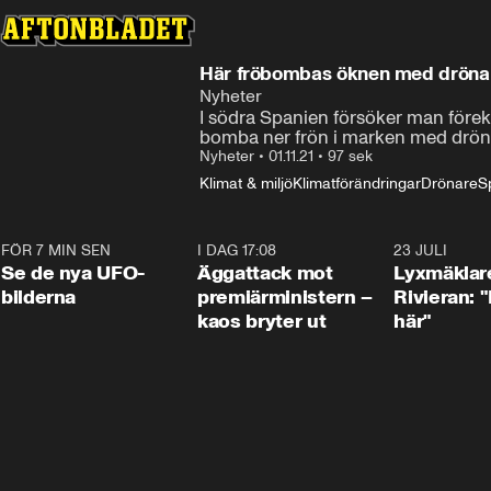
Här fröbombas öknen med dröna
Nyheter
I södra Spanien försöker man före
bomba ner frön i marken med drön
Nyheter
•
01.11.21
•
97 sek
Klimat & miljö
Klimatförändringar
Drönare
S
FÖR 7 MIN SEN
0:36
I DAG 17:08
0:37
23 JULI
Se de nya UFO-
Äggattack mot
Lyxmäklar
bilderna
premiärministern –
Rivieran: "
kaos bryter ut
här"