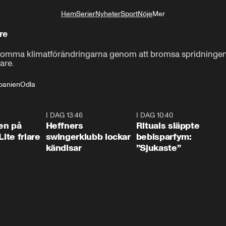
Hem
Serier
Nyheter
Sport
Nöje
Mer
Livsstil
re
komma klimatförändringarna genom att bromsa spridningen
are.
panien
Odla
2:02
I DAG 13:46
0:55
I DAG 10:40
1:0
en på
Heffners
Rituals släppte
Lite friare
swingerklubb lockar
bebisparfym:
kändisar
”Sjukaste”