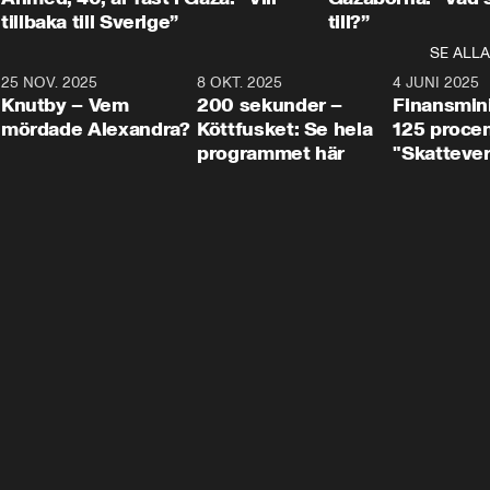
tillbaka till Sverige”
till?”
SE ALLA
3
25 NOV. 2025
31:05
8 OKT. 2025
4:29
4 JUNI 2025
Knutby – Vem
200 sekunder –
Finansmin
mördade Alexandra?
Köttfusket: Se hela
125 procent
programmet här
"Skattever
viktig uppg