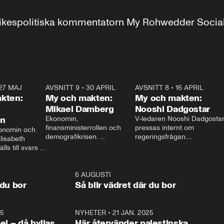
r inrikespolitiska kommentatorn My Rohwedder Soci
27 MAJ
3:51
AVSNITT 9
•
30 APRIL
24:00
AVSNITT 8
•
16 APRIL
25:1
kten:
My och makten:
My och makten:
Mikael Damberg
Nooshi Dadgostar
on
Ekonomin, 
V-ledaren Nooshi Dadgostar
finansministerrollen och 
pressas internt om 
onomin och 
demografikrisen. 
regeringsfrågan.

lisabeth 
Oppositionen ställs till svars 
I Aftonbladets 
ls till svars 
när Socialdemokraternas 
partiledarutfrågning ”My 
stern gästar 
Mikael Damberg gästar My 
och Makten” sätter hon ner 
My och Makten. 
och Makten. 
foten mot kritikerna:

1:06
6 AUGUSTI
1:0
– Vi ställer upp i val. Ska vi 
 du bor
Så blir vädret där du bor
vara med så sitter vi förstås 
25
1:22
NYHETER
•
21 JAN. 2025
0:5
ael – då hyllas
Här återvänder palestinska