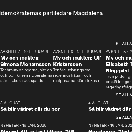
aldemokraternas partiledare Magdalena 
SE ALLA
7
AVSNITT 7
•
19 FEBRUARI
24:30
AVSNITT 6
•
12 FEBRUARI
27:30
AVSNITT 5
•
My och makten:
My och makten: Ulf
My och ma
Simona Mohamsson
Kristersson
Elisabeth
 
Tonårsutvisningarna, skolan 
Tonårsutvisningarna, 
Ringqvist
och och krisen i Liberalerna 
regeringsfrågan och 
Trump, den gr
står i fokus i det sjunde 
matpriserna står i fokus i 
omställningen
avsnittet av ”My och 
det sjätte avsnittet av ”My 
regeringsfråga
makten”. Se när 
och makten”. Se när 
centrum i det 
SE ALLA
Aftonbladets inrikespolitiska 
Aftonbladets inrikespolitiska 
avsnittet av ”
kommentator My 
kommentator My 
6
5 AUGUSTI
1:06
4 AUGUSTI
Makten”. Se nä
Rohwedder ställer 
Rohwedder ställer 
Så blir vädret där du bor
Så blir vädret där
Aftonbladets in
utbildnings- och 
statsminister Ulf Kristersson 
kommentator 
SE ALLA
integrationsminister Simona 
till svars.
Rohwedder stäl
Mohamsson till svars.
Centerpartiets
2
NYHETER
•
16 JAN. 2025
1:01
NYHETER
•
16 JAN. 20
Thand Ring till
Ahmed, 40, är fast i Gaza: ”Vill
Gazaborna: ”Vad s