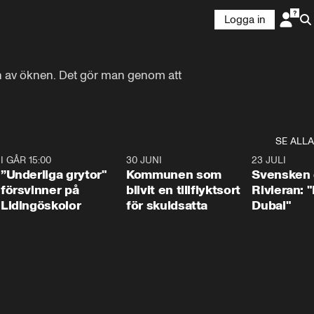
Logga in
 av öknen. Det gör man genom att 
SE ALLA
1
I GÅR 15:00
1:07
30 JUNI
1:24
23 JULI
”Underliga grytor"
Kommunen som
Svensken
försvinner på
blivit en tillflyktsort
Rivieran: 
Lidingöskolor
för skuldsatta
Dubai"