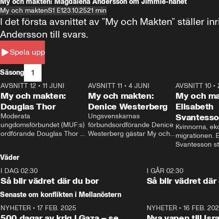
My och makten: Magdalena Andersson om Jimmie-hånet
My och makten
S1 E1
23.10.25
21 min
I det första avsnittet av ”My och Makten” ställe
Andersson till svars.
Spela upp
1
Säsong
AVSNITT 12
•
11 JUNI
26:27
AVSNITT 11
•
4 JUNI
23:40
AVSNITT 10
•
My och makten:
My och makten:
My och ma
Douglas Thor
Denice Westerberg
Elisabeth
Moderata 
Ungsvenskarnas 
Svantess
ungdomsförbundet (MUF:s) 
förbundsordförande Denice 
Kvinnorna, ek
ordförande Douglas Thor 
Westerberg gästar My och 
migrationen. E
gästar My och makten. I 
makten. I avsnittet 
Svantesson stäl
avsnittet diskuteras 
diskuteras migrationsfrågan 
när finansmini
Väder
tonårsutvisningarna och hur 
och hur SD ska locka 
Moderaterna ska locka 
kvinnliga väljare. 
I DAG 02:30
1:06
I GÅR 02:30
väljare till valet i höst. 
Så blir vädret där du bor
Så blir vädret där
Senaste om konflikten i Mellanöstern
NYHETER
•
17 FEB. 2025
0:45
NYHETER
•
16 FEB. 20
500 dagar av krig i Gaza – se
Nya vapen till Isr