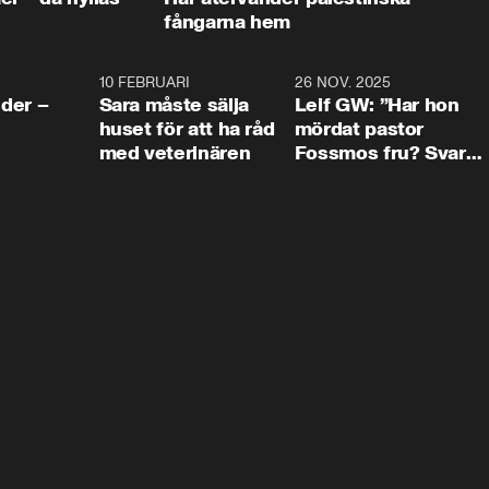
fångarna hem
4:24
10 FEBRUARI
4:13
26 NOV. 2025
8:1
der –
Sara måste sälja
Leif GW: ”Har hon
huset för att ha råd
mördat pastor
med veterinären
Fossmos fru? Svar
nej.”