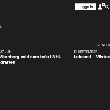
Logga in
n.
SE ALLA
9
27 JUNI
0:49
12 SEPTEMBER
Plus
Stenberg vald som tvåa i NHL-
Leksand – Väster
draften