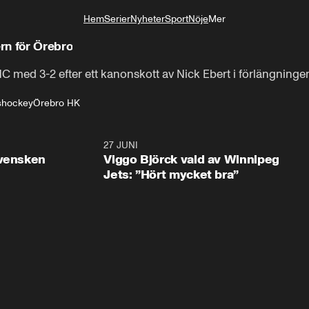
Hem
Serier
Nyheter
Sport
Nöje
Mer
Livsstil
rn för Örebro
med 3-2 efter ett kanonskott av Nick Ebert i förlängninge
shockey
Örebro HK
0:30
27 JUNI
0:4
svensken
Viggo Björck vald av Winnipeg
Jets: ”Hört mycket bra”