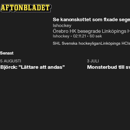
Se kanonskottet som fixade sege
Ishockey
Örebro HK besegrade Linköpings HC 
Ishockey
•
02.11.21
•
60 sek
SHL Svenska hockeyligan
Linköpings HC
I
Senast
5 AUGUSTI
2:08
3 JULI
Björck: ”Lättare att andas”
Monsterbud till 