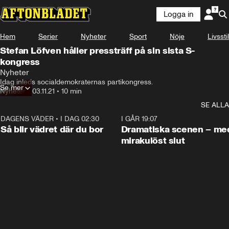
Logga in
Hem
Serier
Nyheter
Sport
Nöje
Livsstil
Stefan Löfven håller pressträff på sin sista S-
kongress
Nyheter
Idag inleds socialdemokraternas partikongress.
Se mer
Nyheter
•
03.11.21
•
10 min
SE ALLA
DAGENS VÄDER
•
I DAG 02:30
1:06
I GÅR 19:07
Så blir vädret där du bor
Dramatiska scenen – me
mirakulöst slut