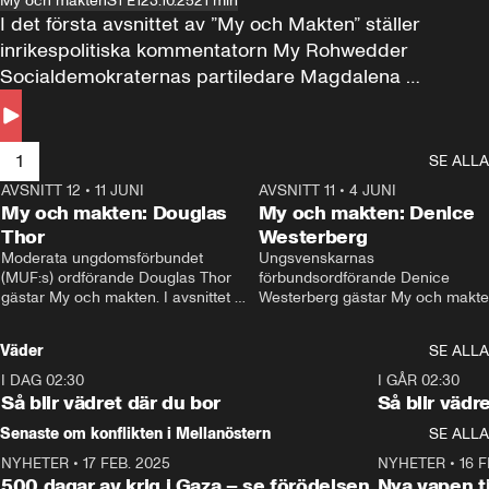
My och makten
S1 E1
23.10.25
21 min
I det första avsnittet av ”My och Makten” ställer 
inrikespolitiska kommentatorn My Rohwedder 
Socialdemokraternas partiledare Magdalena 
Andersson till svars.
1
SE ALLA
AVSNITT 12
•
11 JUNI
26:27
AVSNITT 11
•
4 JUNI
2
My och makten: Douglas
My och makten: Denice
Thor
Westerberg
Moderata ungdomsförbundet 
Ungsvenskarnas 
(MUF:s) ordförande Douglas Thor 
förbundsordförande Denice 
gästar My och makten. I avsnittet 
Westerberg gästar My och makten.
diskuteras tonårsutvisningarna och 
avsnittet diskuteras migrationsfrå
hur Moderaterna ska locka väljare till 
och hur SD ska locka kvinnliga 
Väder
SE ALLA
valet i höst. 
väljare. 
I DAG 02:30
1:06
I GÅR 02:30
Så blir vädret där du bor
Så blir vädr
Senaste om konflikten i Mellanöstern
SE ALLA
NYHETER
•
17 FEB. 2025
0:45
NYHETER
•
16 F
500 dagar av krig i Gaza – se förödelsen
Nya vapen ti