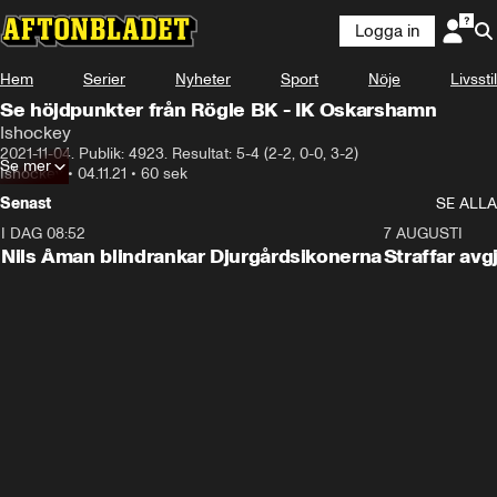
Logga in
Hem
Serier
Nyheter
Sport
Nöje
Livsstil
Se höjdpunkter från Rögle BK - IK Oskarshamn
Ishockey
2021-11-04. Publik: 4923. Resultat: 5-4 (2-2, 0-0, 3-2)
Se mer
Ishockey
•
04.11.21
•
60 sek
Senast
SE ALLA
I DAG 08:52
1:08
7 AUGUSTI
Nils Åman blindrankar Djurgårdsikonerna
Straffar avg