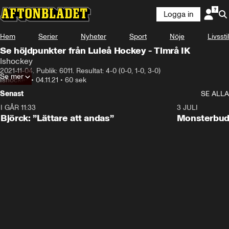
Logga in
Hem
Serier
Nyheter
Sport
Nöje
Livsstil
Se höjdpunkter från Luleå Hockey - Timrå IK
Ishockey
2021-11-04. Publik: 6011. Resultat: 4-0 (0-0, 1-0, 3-0)
Se mer
Ishockey
•
04.11.21
•
60 sek
Senast
SE ALLA
I GÅR 11:33
2:08
3 JULI
Björck: ”Lättare att andas”
Monsterbud 