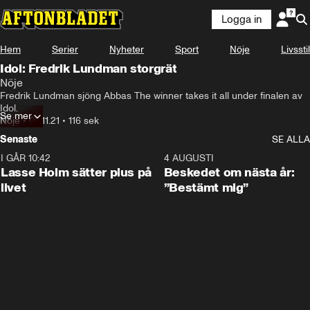
Logga in
Hem
Serier
Nyheter
Sport
Nöje
Livsstil
Idol: Fredrik Lundman storgrät
Nöje
Fredrik Lundman sjöng Abbas The winner takes it all under finalen av 
Idol.
Se mer
Nöje
•
05.11.21
•
116 sek
Senaste
SE ALLA
I GÅR 10:42
1:04
4 AUGUSTI
Lasse Holm sätter plus på
Beskedet om nästa år:
livet
”Bestämt mig”