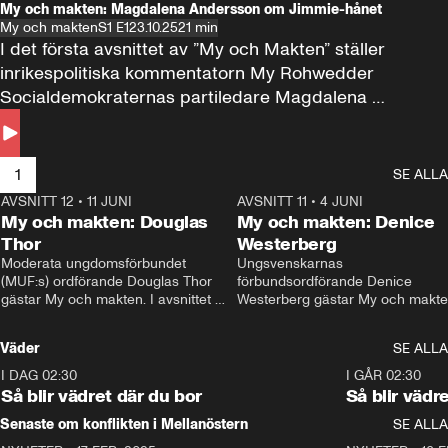
My och makten: Magdalena Andersson om Jimmie-hånet
My och makten
S1 E1
23.10.25
21 min
I det första avsnittet av ”My och Makten” ställer 
inrikespolitiska kommentatorn My Rohwedder 
Socialdemokraternas partiledare Magdalena 
Andersson till svars.
1
SE ALLA
AVSNITT 12
•
11 JUNI
26:27
AVSNITT 11
•
4 JUNI
2
My och makten: Douglas
My och makten: Denice
Thor
Westerberg
Moderata ungdomsförbundet 
Ungsvenskarnas 
(MUF:s) ordförande Douglas Thor 
förbundsordförande Denice 
gästar My och makten. I avsnittet 
Westerberg gästar My och makten.
diskuteras tonårsutvisningarna och 
avsnittet diskuteras migrationsfrå
hur Moderaterna ska locka väljare till 
och hur SD ska locka kvinnliga 
Väder
SE ALLA
valet i höst. 
väljare. 
I DAG 02:30
1:06
I GÅR 02:30
Så blir vädret där du bor
Så blir vädr
Senaste om konflikten i Mellanöstern
SE ALLA