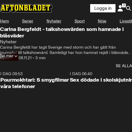
Logga in
Hem
Serier
Nyheter
Sport
Nöje
Livsstil
Carina Bergfeldt - talkshowvärden som hamnade i
blåsväder
Nyheter
Carina Bergfeldt har tagit Sverige med storm och har gått från 
journalist till talkshowvärd. Samtidigt har hon hamnat rejält i blåsväder. 
Se mer
Stina Dahlberg och Linn Elmervik berättar allt.
Nyheter
•
08.11.21
•
3 min
SE ALLA
I DAG 09:53
1:36
I DAG 06:40
Pourmokhtari: S smygfilmar
Sex dödade i skolskjutni
våra telefoner