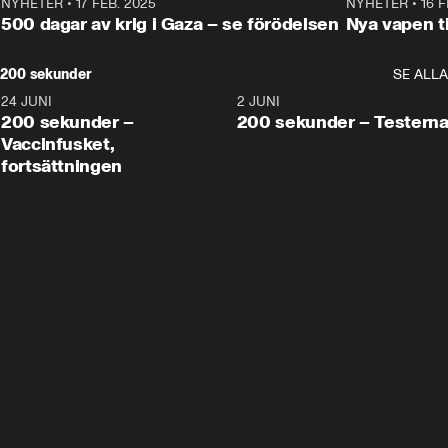
NYHETER
•
17 FEB. 2025
0:45
NYHETER
•
16 F
500 dagar av krig i Gaza – se förödelsen
Nya vapen ti
200 sekunder
SE ALLA
24 JUNI
5:00
2 JUNI
200 sekunder –
200 sekunder – Testern
Vaccinfusket,
fortsättningen