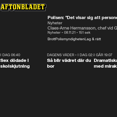
Polisen: ”Det visar sig att perso
Nyheter
Claes-Arne Hermansson, chef vid Gr
Nyheter
•
08.11.21
•
151 sek
Brott
Polismyndigheten
Lag & rätt
I DAG 06:40
0:47
DAGENS VÄDER
•
I DAG 02:30
1:06
I GÅR 19:07
Sex dödade i
Så blir vädret där du
Dramatisk
skolskjutning
bor
med miraku