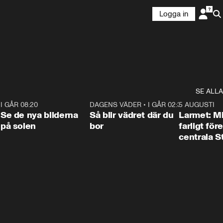
Logga in
SE ALLA
6
I GÅR 08:20
0:31
DAGENS VÄDER
•
I GÅR 02:30
1:06
5 AUGUSTI
Se de nya bilderna
Så blir vädret där du
Larmet: M
på solen
bor
farligt för
centrala 