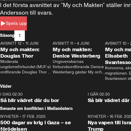
I det första avsnittet av ”My och Makten” ställe
Andersson till svars.
Spela upp
1
Säsong
AVSNITT 12
•
11 JUNI
26:27
AVSNITT 11
•
4 JUNI
23:40
AVSNITT 10
•
My och makten:
My och makten:
My och ma
Douglas Thor
Denice Westerberg
Elisabeth
Moderata 
Ungsvenskarnas 
Svantess
ungdomsförbundet (MUF:s) 
förbundsordförande Denice 
Kvinnorna, ek
ordförande Douglas Thor 
Westerberg gästar My och 
migrationen. E
gästar My och makten. I 
makten. I avsnittet 
Svantesson stäl
avsnittet diskuteras 
diskuteras migrationsfrågan 
när finansmini
Väder
tonårsutvisningarna och hur 
och hur SD ska locka 
Moderaterna ska locka 
kvinnliga väljare. 
I DAG 02:30
1:06
I GÅR 02:30
väljare till valet i höst. 
Så blir vädret där du bor
Så blir vädret där
Senaste om konflikten i Mellanöstern
NYHETER
•
17 FEB. 2025
0:45
NYHETER
•
16 FEB. 20
500 dagar av krig i Gaza – se
Nya vapen till Isr
förödelsen
Trump