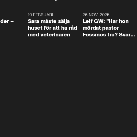
4:24
10 FEBRUARI
4:13
26 NOV. 2025
8:1
der –
Sara måste sälja
Leif GW: ”Har hon
huset för att ha råd
mördat pastor
med veterinären
Fossmos fru? Svar
nej.”