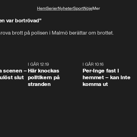
Hem
Serier
Nyheter
Sport
Nöje
Mer
Livsstil
nen var bortrövad”
ova brott på polisen i Malmö berättar om brottet.
0:42
I GÅR 12:19
0:45
I GÅR 10:16
1:2
a scenen –
Här knockas
Per-Inge fast i
löst slut
politikern på
hemmet – kan inte
stranden
komma ut