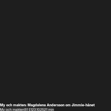
My och makten: Magdalena Andersson om Jimmie-hånet
My och makten
S1 E1
23.10.25
21 min