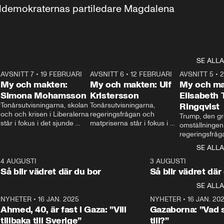
aldemokraternas partiledare Magdalena 
SE ALLA
7
AVSNITT 7
•
19 FEBRUARI
24:30
AVSNITT 6
•
12 FEBRUARI
27:30
AVSNITT 5
•
My och makten:
My och makten: Ulf
My och ma
Simona Mohamsson
Kristersson
Elisabeth
 
Tonårsutvisningarna, skolan 
Tonårsutvisningarna, 
Ringqvist
och och krisen i Liberalerna 
regeringsfrågan och 
Trump, den gr
står i fokus i det sjunde 
matpriserna står i fokus i 
omställningen
avsnittet av ”My och 
det sjätte avsnittet av ”My 
regeringsfråga
makten”. Se när 
och makten”. Se när 
centrum i det 
SE ALLA
Aftonbladets inrikespolitiska 
Aftonbladets inrikespolitiska 
avsnittet av ”
kommentator My 
kommentator My 
6
4 AUGUSTI
1:06
3 AUGUSTI
Makten”. Se nä
Rohwedder ställer 
Rohwedder ställer 
Så blir vädret där du bor
Så blir vädret där
Aftonbladets in
utbildnings- och 
statsminister Ulf Kristersson 
kommentator 
SE ALLA
integrationsminister Simona 
till svars.
Rohwedder stäl
Mohamsson till svars.
Centerpartiets
2
NYHETER
•
16 JAN. 2025
1:01
NYHETER
•
16 JAN. 20
Thand Ring till
Ahmed, 40, är fast i Gaza: ”Vill
Gazaborna: ”Vad s
tillbaka till Sverige”
till?”