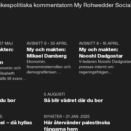
r inrikespolitiska kommentatorn My Rohwedder Soci
27 MAJ
3:51
AVSNITT 9
•
30 APRIL
24:00
AVSNITT 8
•
16 APRIL
25:1
kten:
My och makten:
My och makten:
Mikael Damberg
Nooshi Dadgostar
on
Ekonomin, 
V-ledaren Nooshi Dadgostar
finansministerrollen och 
pressas internt om 
onomin och 
demografikrisen. 
regeringsfrågan.

lisabeth 
Oppositionen ställs till svars 
I Aftonbladets 
ls till svars 
när Socialdemokraternas 
partiledarutfrågning ”My 
stern gästar 
Mikael Damberg gästar My 
och Makten” sätter hon ner 
My och Makten. 
och Makten. 
foten mot kritikerna:

1:06
5 AUGUSTI
1:0
– Vi ställer upp i val. Ska vi 
 du bor
Så blir vädret där du bor
vara med så sitter vi förstås 
25
1:22
NYHETER
•
21 JAN. 2025
0:5
ael – då hyllas
Här återvänder palestinska
fångarna hem