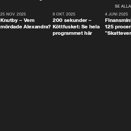
SE ALLA
3
25 NOV. 2025
31:05
8 OKT. 2025
4:29
4 JUNI 2025
Knutby – Vem
200 sekunder –
Finansmin
mördade Alexandra?
Köttfusket: Se hela
125 procent
programmet här
"Skattever
viktig uppg