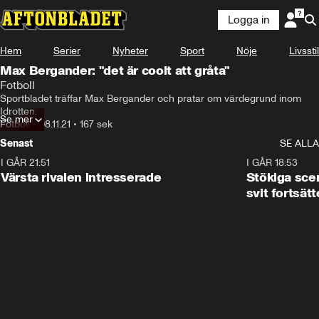
Logga in
Hem
Serier
Nyheter
Sport
Nöje
Livsstil
Max Bergander: "det är coolt att gråta"
Fotboll
Sportbladet träffar Max Bergander och pratar om värdegrund inom 
Idrotten.
Se mer
Fotboll
•
08.11.21
•
167 sek
Senast
SE ALLA
I GÅR 21:51
0:31
I GÅR 18:53
Värsta rivalen intresserade
Stökiga sce
svit fortsätt