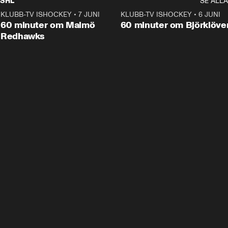
SHL
SE ALLA
KLUBB-TV ISHOCKEY
•
7 JUNI
1:02:53
KLUBB-TV ISHOCKEY
•
6 JUNI
1:0
Plus
60 minuter om Malmö
60 minuter om Björklöve
Redhawks