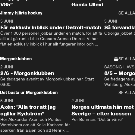
V85”
Gamla Ullevi
Jimmy hjärta hockey
SE ALLA
5 JUNI
11:14
5 JUNI
Får exklusiv inblick under Detroit-match
Så förvandl
Över 1 000 personer jobbar under en match, för att få 
Otroliga jobbet
allt att gå runt i Little Ceasars Arena i Detroit. Vi har 
fått en exklusiv inblick i hur allt fungerar inför och 
under match i världens bästa hockeyliga
Morgonklubben
SE ALLA
2 JUNI
SÄSONG 1, AVSN
2/6 - Morgonklubben
8/5 – Morg
Se tisdagens avsnitt av Morgonklubben här. Start 
Se fredagens av
09.00. 
Det bästa ur Morgonklubben
SE ALLA
5 JUNI
0:44
2 JUNI
Axén: ”Alla tror att jag
Norges ultimata hån mot
ogillar Rydström”
Sverige – efter krossen
Hör Alexander Axén och Pontus 
Per Bohman: ”Det är värre”
Wernbloom om att Kalle Karlsson får 
sparken från Bajen och att Henrik 