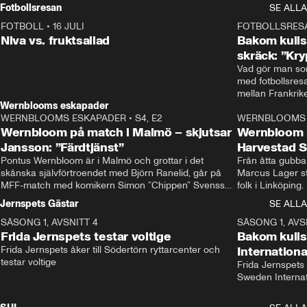
Rydström tar över
Fotbollsresan
SE ALLA
FOTBOLL
•
16 JULI
0:44
FOTBOLLSRES
Niva vs. fruktsallad
Bakom kulis
skräck: ”Kry
Vad gör man som
med fotbollsres
Wernblooms eskapader
WERNBLOOMS ESKAPADER
•
S4, E2
38:23
WERNBLOOMS 
Wernbloom på match i Malmö – skjutsar
Wernbloom 
Jansson: ”Färdtjänst”
Harvestad 
Pontus Wernbloom är i Malmö och grottar i det 
Från åtta gubbar 
skånska självförtroendet med Björn Ranelid, går på 
Marcus Lager sta
MFF-match med komikern Simon ”Chippen” Svensson 
folk i Linköping
och hjälper skadade stjärnbacken Pontus Jansson 
och Wernbloom kl
Jernspets Gästar
SE ALLA
hem. 
SÄSONG 1, AVSNITT 4
13:37
SÄSONG 1, AVS
Frida Jernspets testar voltige
Bakom kuli
Frida Jernspets åker till Södertörn ryttarcenter och 
Internation
testar voltige
Frida Jernspets 
Sweden Interna