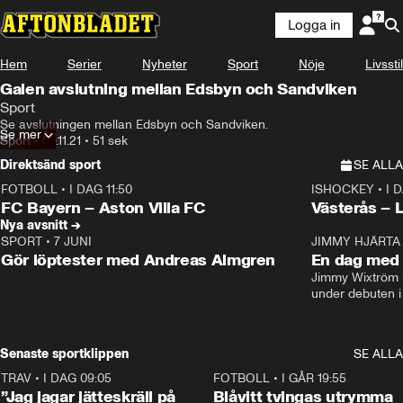
Logga in
Hem
Serier
Nyheter
Sport
Nöje
Livsstil
Galen avslutning mellan Edsbyn och Sandviken
Sport
Se avslutningen mellan Edsbyn och Sandviken.
Se mer
Sport
•
09.11.21
•
51 sek
Direktsänd sport
SE ALLA
FOTBOLL
•
I DAG 11:50
ISHOCKEY
•
I 
Plus
Plus
FC Bayern – Aston Villa FC
Västerås – 
Nya avsnitt →
SPORT
•
7 JUNI
16:36
JIMMY HJÄRTA
Gör löptester med Andreas Almgren
En dag med 
Jimmy Wixtröm 
under debuten i
Senaste sportklippen
SE ALLA
TRAV
•
I DAG 09:05
1:06
FOTBOLL
•
I GÅR 19:55
”Jag jagar jätteskräll på
Blåvitt tvingas utrymma