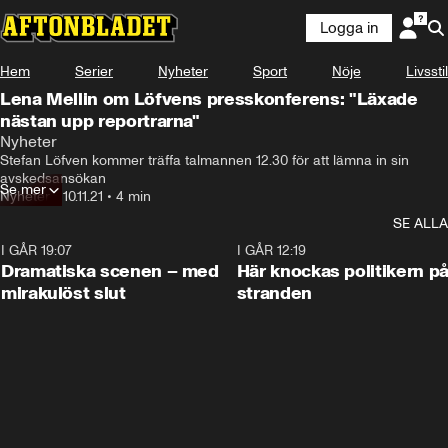
Logga in
Hem
Serier
Nyheter
Sport
Nöje
Livsstil
Lena Mellin om Löfvens presskonferens: "Läxade
nästan upp reportrarna"
Nyheter
Stefan Löfven kommer träffa talmannen 12.30 för att lämna in sin 
avskedsansökan
Se mer
Nyheter
•
10.11.21
•
4 min
SE ALLA
I GÅR 19:07
0:42
I GÅR 12:19
Dramatiska scenen – med
Här knockas politikern p
mirakulöst slut
stranden