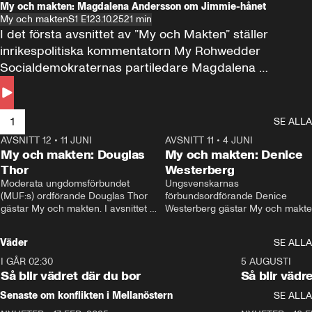
My och makten: Magdalena Andersson om Jimmie-hånet
My och makten
S1 E1
23.10.25
21 min
I det första avsnittet av ”My och Makten” ställer 
inrikespolitiska kommentatorn My Rohwedder 
Socialdemokraternas partiledare Magdalena 
Andersson till svars.
1
SE ALLA
AVSNITT 12
•
11 JUNI
26:27
AVSNITT 11
•
4 JUNI
2
My och makten: Douglas
My och makten: Denice
Thor
Westerberg
Moderata ungdomsförbundet 
Ungsvenskarnas 
(MUF:s) ordförande Douglas Thor 
förbundsordförande Denice 
gästar My och makten. I avsnittet 
Westerberg gästar My och makten.
diskuteras tonårsutvisningarna och 
avsnittet diskuteras migrationsfrå
hur Moderaterna ska locka väljare till 
och hur SD ska locka kvinnliga 
Väder
SE ALLA
valet i höst. 
väljare. 
I GÅR 02:30
1:06
5 AUGUSTI
Så blir vädret där du bor
Så blir vädr
Senaste om konflikten i Mellanöstern
SE ALLA