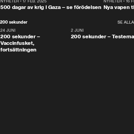
NYHETER
•
17 FEB. 2025
0:45
NYHETER
•
16 F
500 dagar av krig i Gaza – se förödelsen
Nya vapen ti
200 sekunder
SE ALLA
24 JUNI
5:00
2 JUNI
200 sekunder –
200 sekunder – Testern
Vaccinfusket,
fortsättningen