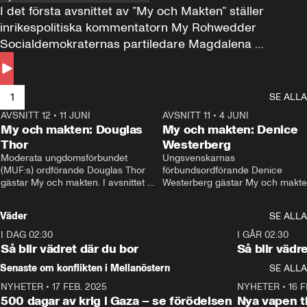
I det första avsnittet av ”My och Makten” ställer 
inrikespolitiska kommentatorn My Rohwedder 
Socialdemokraternas partiledare Magdalena 
Andersson till svars.
1
SE ALLA
AVSNITT 12
•
11 JUNI
26:27
AVSNITT 11
•
4 JUNI
2
My och makten: Douglas
My och makten: Denice
Thor
Westerberg
Moderata ungdomsförbundet 
Ungsvenskarnas 
(MUF:s) ordförande Douglas Thor 
förbundsordförande Denice 
gästar My och makten. I avsnittet 
Westerberg gästar My och makten.
diskuteras tonårsutvisningarna och 
avsnittet diskuteras migrationsfrå
hur Moderaterna ska locka väljare till 
och hur SD ska locka kvinnliga 
Väder
SE ALLA
valet i höst. 
väljare. 
I DAG 02:30
1:06
I GÅR 02:30
Så blir vädret där du bor
Så blir vädr
Senaste om konflikten i Mellanöstern
SE ALLA
NYHETER
•
17 FEB. 2025
0:45
NYHETER
•
16 F
500 dagar av krig i Gaza – se förödelsen
Nya vapen ti