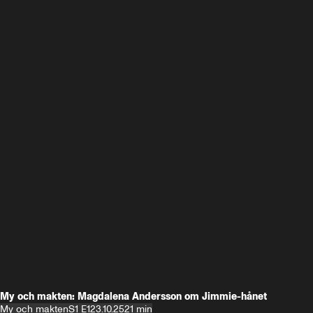
My och makten: Magdalena Andersson om Jimmie-hånet
My och makten
S1 E1
23.10.25
21 min