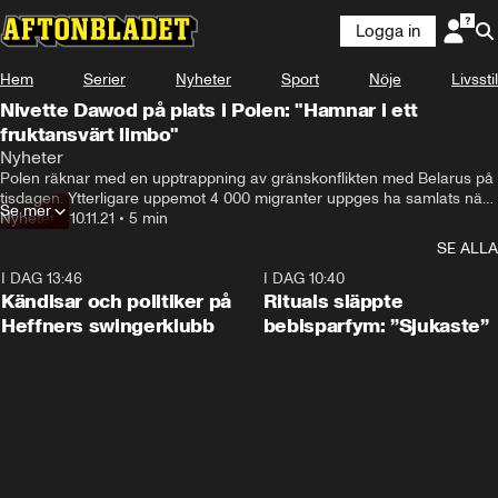
Logga in
Hem
Serier
Nyheter
Sport
Nöje
Livsstil
Nivette Dawod på plats i Polen: "Hamnar i ett
fruktansvärt limbo"
Nyheter
Polen räknar med en upptrappning av gränskonflikten med Belarus på 
tisdagen. Ytterligare uppemot 4 000 migranter uppges ha samlats nära 
Se mer
gränsen.
Nyheter
•
10.11.21
•
5 min
SE ALLA
I DAG 13:46
0:55
I DAG 10:40
Kändisar och politiker på
Rituals släppte
Heffners swingerklubb
bebisparfym: ”Sjukaste”