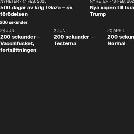
NYHETER
•
17 FEB. 2025
0:45
NYHETER
•
16 FEB. 20
500 dagar av krig i Gaza – se
Nya vapen till Isr
förödelsen
Trump
200 sekunder
24 JUNI
5:00
2 JUNI
4:23
20 APRIL
200 sekunder –
200 sekunder –
200 sekun
Vaccinfusket,
Testerna
Normal
fortsättningen