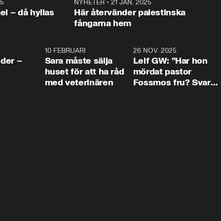
25
1:22
NYHETER
•
21 JAN. 2025
0:5
ael – då hyllas
Här återvänder palestinska
fångarna hem
4:24
10 FEBRUARI
4:13
26 NOV. 2025
8:1
der –
Sara måste sälja
Leif GW: ”Har hon
huset för att ha råd
mördat pastor
med veterinären
Fossmos fru? Svar
nej.”