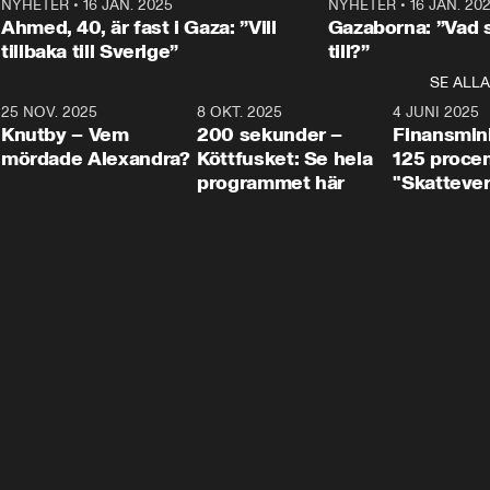
Centerpartiets
2
NYHETER
•
16 JAN. 2025
1:01
NYHETER
•
16 JAN. 20
Thand Ring till
Ahmed, 40, är fast i Gaza: ”Vill
Gazaborna: ”Vad s
tillbaka till Sverige”
till?”
SE ALLA
3
25 NOV. 2025
31:05
8 OKT. 2025
4:29
4 JUNI 2025
Knutby – Vem
200 sekunder –
Finansmin
mördade Alexandra?
Köttfusket: Se hela
125 procent
programmet här
"Skattever
viktig uppg