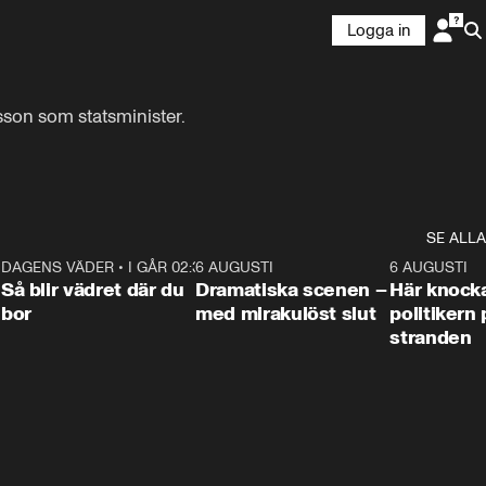
Logga in
son som statsminister.

SE ALLA
7
DAGENS VÄDER
•
I GÅR 02:30
1:06
6 AUGUSTI
0:42
6 AUGUSTI
Så blir vädret där du
Dramatiska scenen –
Här knock
bor
med mirakulöst slut
politikern 
stranden