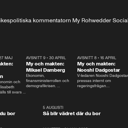
r inrikespolitiska kommentatorn My Rohwedder Soci
27 MAJ
3:51
AVSNITT 9
•
30 APRIL
24:00
AVSNITT 8
•
16 APRIL
25:1
kten:
My och makten:
My och makten:
Mikael Damberg
Nooshi Dadgostar
on
Ekonomin, 
V-ledaren Nooshi Dadgostar
finansministerrollen och 
pressas internt om 
onomin och 
demografikrisen. 
regeringsfrågan.

lisabeth 
Oppositionen ställs till svars 
I Aftonbladets 
ls till svars 
när Socialdemokraternas 
partiledarutfrågning ”My 
stern gästar 
Mikael Damberg gästar My 
och Makten” sätter hon ner 
My och Makten. 
och Makten. 
foten mot kritikerna:

1:06
5 AUGUSTI
1:0
– Vi ställer upp i val. Ska vi 
 du bor
Så blir vädret där du bor
vara med så sitter vi förstås 