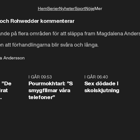
Hem
Serier
Nyheter
Sport
Nöje
Mer
Livsstil
n och Rohwedder kommenterar
lytande på flera områden för att släppa fram Magdalena Anders
att förhandlingarna blir svåra och långa.
a Andersson
1:54
I GÅR 09:53
1:36
I GÅR 06:40
0:4
: ”De
Pourmokhtari: ”S
Sex dödade i
irat
smygfilmar våra
skolskjutning
telefoner”
ns”