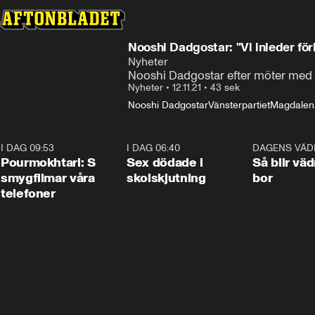
Nooshi Dadgostar: "Vi inleder fö
Nyheter
Nooshi Dadgostar efter möter med 
Nyheter
•
12.11.21
•
43 sek
Nooshi Dadgostar
Vänsterpartiet
Magdalen
I DAG 09:53
1:36
I DAG 06:40
0:47
DAGENS VÄD
Pourmokhtari: S
Sex dödade i
Så blir väd
smygfilmar våra
skolskjutning
bor
telefoner