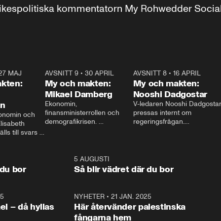
r inrikespolitiska kommentatorn My Rohwedder Soci
27 MAJ
3:51
AVSNITT 9
•
30 APRIL
24:00
AVSNITT 8
•
16 APRIL
25:1
kten:
My och makten:
My och makten:
Mikael Damberg
Nooshi Dadgostar
on
Ekonomin, 
V-ledaren Nooshi Dadgostar
finansministerrollen och 
pressas internt om 
onomin och 
demografikrisen. 
regeringsfrågan.

lisabeth 
Oppositionen ställs till svars 
I Aftonbladets 
ls till svars 
när Socialdemokraternas 
partiledarutfrågning ”My 
stern gästar 
Mikael Damberg gästar My 
och Makten” sätter hon ner 
My och Makten. 
och Makten. 
foten mot kritikerna:

1:06
5 AUGUSTI
1:0
– Vi ställer upp i val. Ska vi 
 du bor
Så blir vädret där du bor
vara med så sitter vi förstås 
25
1:22
NYHETER
•
21 JAN. 2025
0:5
ael – då hyllas
Här återvänder palestinska
fångarna hem