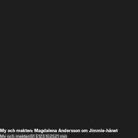
My och makten: Magdalena Andersson om Jimmie-hånet
My och makten
S1 E1
23.10.25
21 min