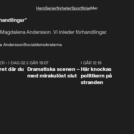
Hem
Serier
Nyheter
Sport
Nöje
Mer
Livsstil
rhandlingar"
Magdalena Andersson. Vi inleder förhandlingar.
a Andersson
Socialdemokraterna
ER
•
I DAG 02:30
1:06
I GÅR 19:07
0:42
I GÅR 12:19
0:4
ret där du
Dramatiska scenen –
Här knockas
med mirakulöst slut
politikern på
stranden