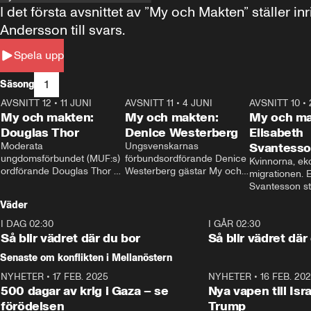
I det första avsnittet av ”My och Makten” ställe
Andersson till svars.
Spela upp
1
Säsong
AVSNITT 12
•
11 JUNI
26:27
AVSNITT 11
•
4 JUNI
23:40
AVSNITT 10
•
My och makten:
My och makten:
My och ma
Douglas Thor
Denice Westerberg
Elisabeth
Moderata 
Ungsvenskarnas 
Svantess
ungdomsförbundet (MUF:s) 
förbundsordförande Denice 
Kvinnorna, ek
ordförande Douglas Thor 
Westerberg gästar My och 
migrationen. E
gästar My och makten. I 
makten. I avsnittet 
Svantesson stäl
avsnittet diskuteras 
diskuteras migrationsfrågan 
när finansmini
Väder
tonårsutvisningarna och hur 
och hur SD ska locka 
Moderaterna ska locka 
kvinnliga väljare. 
I DAG 02:30
1:06
I GÅR 02:30
väljare till valet i höst. 
Så blir vädret där du bor
Så blir vädret där
Senaste om konflikten i Mellanöstern
NYHETER
•
17 FEB. 2025
0:45
NYHETER
•
16 FEB. 20
500 dagar av krig i Gaza – se
Nya vapen till Isr
förödelsen
Trump