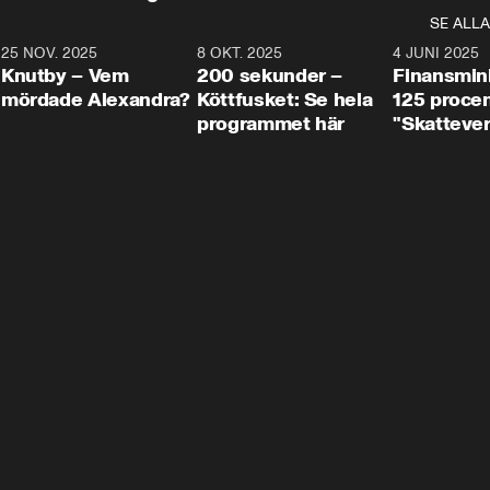
SE ALLA
3
25 NOV. 2025
31:05
8 OKT. 2025
4:29
4 JUNI 2025
Knutby – Vem
200 sekunder –
Finansmin
mördade Alexandra?
Köttfusket: Se hela
125 procent
programmet här
"Skattever
viktig uppg