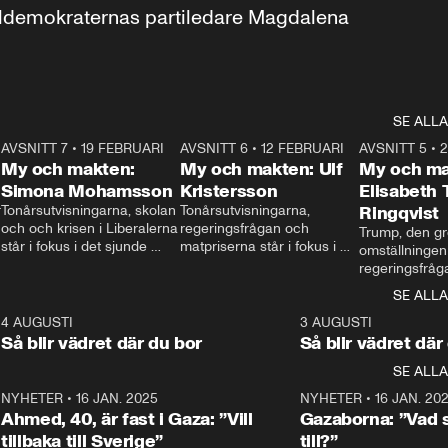
aldemokraternas partiledare Magdalena 
SE ALLA
7
AVSNITT 7
•
19 FEBRUARI
24:30
AVSNITT 6
•
12 FEBRUARI
27:30
AVSNITT 5
•
My och makten:
My och makten: Ulf
My och ma
Simona Mohamsson
Kristersson
Elisabeth
 
Tonårsutvisningarna, skolan 
Tonårsutvisningarna, 
Ringqvist
och och krisen i Liberalerna 
regeringsfrågan och 
Trump, den gr
står i fokus i det sjunde 
matpriserna står i fokus i 
omställningen
avsnittet av ”My och 
det sjätte avsnittet av ”My 
regeringsfråga
makten”. Se när 
och makten”. Se när 
centrum i det 
SE ALLA
Aftonbladets inrikespolitiska 
Aftonbladets inrikespolitiska 
avsnittet av ”
kommentator My 
kommentator My 
6
4 AUGUSTI
1:06
3 AUGUSTI
Makten”. Se nä
Rohwedder ställer 
Rohwedder ställer 
Så blir vädret där du bor
Så blir vädret där
Aftonbladets in
utbildnings- och 
statsminister Ulf Kristersson 
kommentator 
SE ALLA
integrationsminister Simona 
till svars.
Rohwedder stäl
Mohamsson till svars.
Centerpartiets
2
NYHETER
•
16 JAN. 2025
1:01
NYHETER
•
16 JAN. 20
Thand Ring till
Ahmed, 40, är fast i Gaza: ”Vill
Gazaborna: ”Vad s
tillbaka till Sverige”
till?”