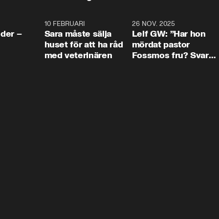
4:24
10 FEBRUARI
4:13
26 NOV. 2025
8:1
der –
Sara måste sälja
Leif GW: ”Har hon
huset för att ha råd
mördat pastor
med veterinären
Fossmos fru? Svar
nej.”