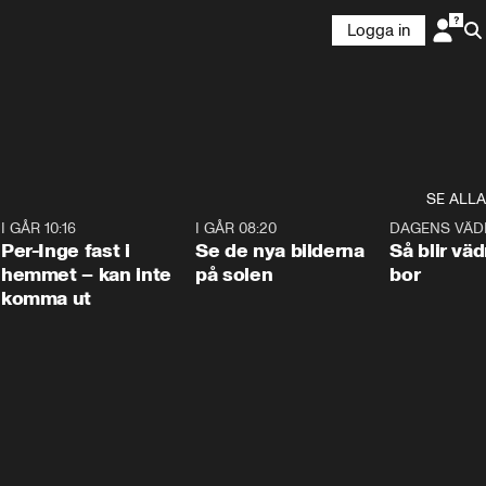
Logga in
SE ALLA
5
I GÅR 10:16
1:26
I GÅR 08:20
0:31
DAGENS VÄD
Per-Inge fast i
Se de nya bilderna
Så blir väd
hemmet – kan inte
på solen
bor
komma ut