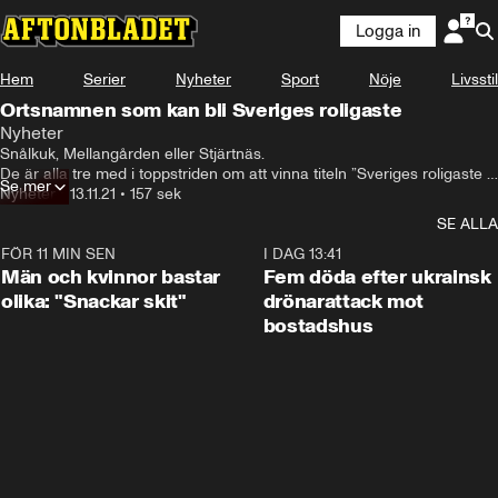
Logga in
Hem
Serier
Nyheter
Sport
Nöje
Livsstil
Ortsnamnen som kan bli Sveriges roligaste
Nyheter
Snålkuk, Mellangården eller Stjärtnäs.

De är alla tre med i toppstriden om att vinna titeln ”Sveriges roligaste 
Se mer
ortsnamn”.
Nyheter
•
13.11.21
•
157 sek
SE ALLA
FÖR 11 MIN SEN
1:11
I DAG 13:41
Män och kvinnor bastar
Fem döda efter ukrainsk
olika: "Snackar skit"
drönarattack mot
bostadshus