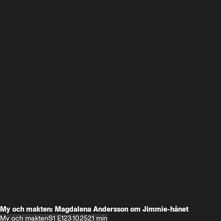
My och makten: Magdalena Andersson om Jimmie-hånet
My och makten
S1 E1
23.10.25
21 min