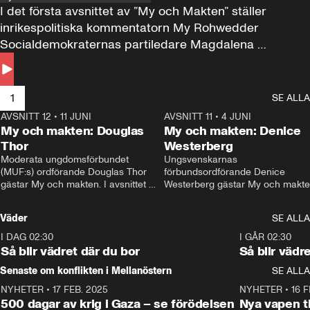
I det första avsnittet av ”My och Makten” ställer 
inrikespolitiska kommentatorn My Rohwedder 
Socialdemokraternas partiledare Magdalena 
Andersson till svars.
1
SE ALLA
AVSNITT 12
•
11 JUNI
26:27
AVSNITT 11
•
4 JUNI
2
My och makten: Douglas
My och makten: Denice
Thor
Westerberg
Moderata ungdomsförbundet 
Ungsvenskarnas 
(MUF:s) ordförande Douglas Thor 
förbundsordförande Denice 
gästar My och makten. I avsnittet 
Westerberg gästar My och makten.
diskuteras tonårsutvisningarna och 
avsnittet diskuteras migrationsfrå
hur Moderaterna ska locka väljare till 
och hur SD ska locka kvinnliga 
Väder
SE ALLA
valet i höst. 
väljare. 
I DAG 02:30
1:06
I GÅR 02:30
Så blir vädret där du bor
Så blir vädr
Senaste om konflikten i Mellanöstern
SE ALLA
NYHETER
•
17 FEB. 2025
0:45
NYHETER
•
16 F
500 dagar av krig i Gaza – se förödelsen
Nya vapen ti