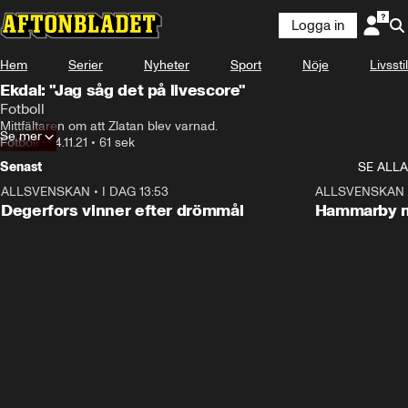
Logga in
Hem
Serier
Nyheter
Sport
Nöje
Livsstil
Ekdal: "Jag såg det på livescore"
Fotboll
Mittfältaren om att Zlatan blev varnad.
Se mer
Fotboll
•
14.11.21
•
61 sek
Senast
SE ALLA
ALLSVENSKAN
•
I DAG 13:53
1:44
ALLSVENSKAN
Degerfors vinner efter drömmål
Hammarby n