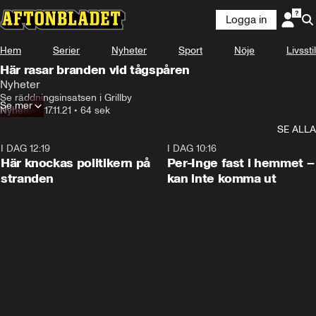
Logga in
Hem
Serier
Nyheter
Sport
Nöje
Livsstil
Här rasar branden vid tågspåren
Nyheter
Se räddningsinsatsen i Grillby
Se mer
Nyheter
•
17.11.21
•
64 sek
SE ALLA
I DAG 12:19
0:45
I DAG 10:16
Här knockas politikern på
Per-Inge fast i hemmet –
stranden
kan inte komma ut