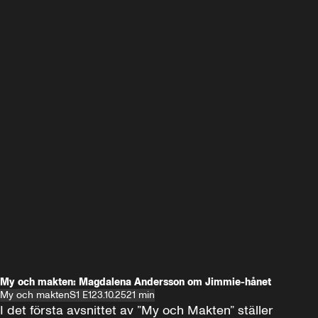
My och makten: Magdalena Andersson om Jimmie-hånet
My och makten
S1 E1
23.10.25
21 min
I det första avsnittet av ”My och Makten” ställer 