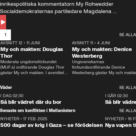
inrikespolitiska kommentatorn My Rohwedder 
Socialdemokraternas partiledare Magdalena 
Andersson till svars.
1
SE ALLA
AVSNITT 12
•
11 JUNI
26:27
AVSNITT 11
•
4 JUNI
2
My och makten: Douglas
My och makten: Denice
Thor
Westerberg
Moderata ungdomsförbundet 
Ungsvenskarnas 
(MUF:s) ordförande Douglas Thor 
förbundsordförande Denice 
gästar My och makten. I avsnittet 
Westerberg gästar My och makten.
diskuteras tonårsutvisningarna och 
avsnittet diskuteras migrationsfrå
hur Moderaterna ska locka väljare till 
och hur SD ska locka kvinnliga 
Väder
SE ALLA
valet i höst. 
väljare. 
I DAG 02:30
1:06
I GÅR 02:30
Så blir vädret där du bor
Så blir vädr
Senaste om konflikten i Mellanöstern
SE ALLA
NYHETER
•
17 FEB. 2025
0:45
NYHETER
•
16 F
500 dagar av krig i Gaza – se förödelsen
Nya vapen ti