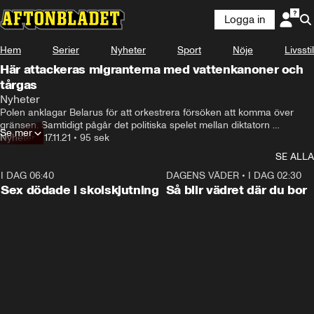
Logga in
Hem
Serier
Nyheter
Sport
Nöje
Livsstil
Här attackeras migranterna med vattenkanoner och
tårgas
Nyheter
Polen anklagar Belarus för att orkestrera försöken att komma över 
gränsen. Samtidigt pågår det politiska spelet mellan diktatorn 
Se mer
Aleksandr Lukasjenko och EU och mitt i allt står migranterna som 
Nyheter
•
17.11.21
•
95 sek
utsätts för vattenkanoner och chockgranater.
SE ALLA
I DAG 06:40
0:35
DAGENS VÄDER
•
I DAG 02:30
Sex dödade i skolskjutning
Så blir vädret där du bor