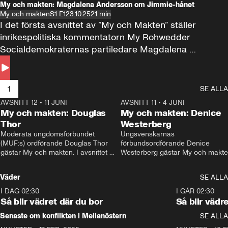
My och makten: Magdalena Andersson om Jimmie-hånet
My och makten
S1 E1
23.10.25
21 min
I det första avsnittet av ”My och Makten” ställer 
inrikespolitiska kommentatorn My Rohwedder 
Socialdemokraternas partiledare Magdalena 
Andersson till svars.
1
SE ALLA
AVSNITT 12
•
11 JUNI
26:27
AVSNITT 11
•
4 JUNI
2
My och makten: Douglas
My och makten: Denice
Thor
Westerberg
Moderata ungdomsförbundet 
Ungsvenskarnas 
(MUF:s) ordförande Douglas Thor 
förbundsordförande Denice 
gästar My och makten. I avsnittet 
Westerberg gästar My och makten.
diskuteras tonårsutvisningarna och 
avsnittet diskuteras migrationsfrå
hur Moderaterna ska locka väljare till 
och hur SD ska locka kvinnliga 
Väder
SE ALLA
valet i höst. 
väljare. 
I DAG 02:30
1:06
I GÅR 02:30
Så blir vädret där du bor
Så blir vädr
Senaste om konflikten i Mellanöstern
SE ALLA