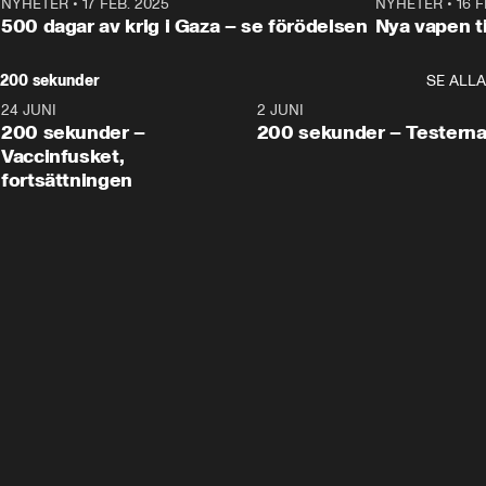
NYHETER
•
17 FEB. 2025
0:45
NYHETER
•
16 F
500 dagar av krig i Gaza – se förödelsen
Nya vapen ti
200 sekunder
SE ALLA
24 JUNI
5:00
2 JUNI
200 sekunder –
200 sekunder – Testern
Vaccinfusket,
fortsättningen