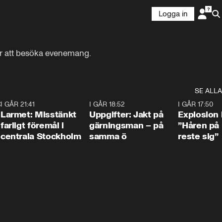
Logga in
ör att besöka evenemang.
SE ALLA
:30
6
I GÅR 21:41
0:35
I GÅR 18:52
0:33
I GÅR 17:50
Larmet: Misstänkt
Uppgifter: Jakt på
Explosion 
farligt föremål i
gärningsman – på
”Håren på
centrala Stockholm
samma ö
reste sig”