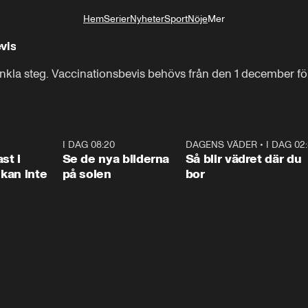
Hem
Serier
Nyheter
Sport
Nöje
Mer
Livsstil
vis
nkla steg. Vaccinationsbevis behövs från den 1 december f
1:26
I DAG 08:20
0:31
DAGENS VÄDER
•
I DAG 02
1:0
st i
Se de nya bilderna
Så blir vädret där du
kan inte
på solen
bor