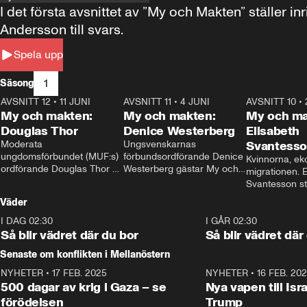
I det första avsnittet av ”My och Makten” ställe
Andersson till svars.
Spela upp
1
Säsong
AVSNITT 12
•
11 JUNI
26:27
AVSNITT 11
•
4 JUNI
23:40
AVSNITT 10
•
My och makten:
My och makten:
My och ma
Douglas Thor
Denice Westerberg
Elisabeth
Moderata 
Ungsvenskarnas 
Svantess
ungdomsförbundet (MUF:s) 
förbundsordförande Denice 
Kvinnorna, ek
ordförande Douglas Thor 
Westerberg gästar My och 
migrationen. E
gästar My och makten. I 
makten. I avsnittet 
Svantesson stäl
avsnittet diskuteras 
diskuteras migrationsfrågan 
när finansmini
Väder
tonårsutvisningarna och hur 
och hur SD ska locka 
Moderaterna ska locka 
kvinnliga väljare. 
I DAG 02:30
1:06
I GÅR 02:30
väljare till valet i höst. 
Så blir vädret där du bor
Så blir vädret där
Senaste om konflikten i Mellanöstern
NYHETER
•
17 FEB. 2025
0:45
NYHETER
•
16 FEB. 20
500 dagar av krig i Gaza – se
Nya vapen till Isr
förödelsen
Trump