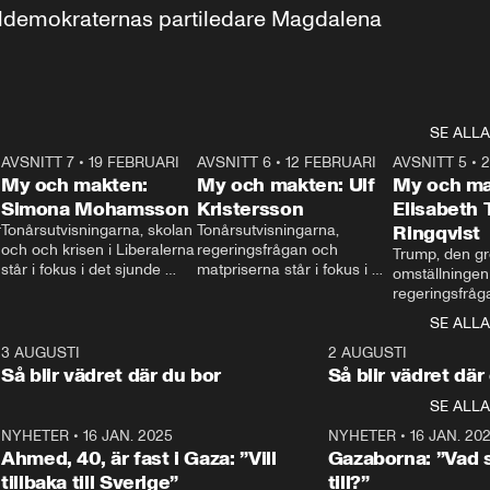
aldemokraternas partiledare Magdalena 
SE ALLA
7
AVSNITT 7
•
19 FEBRUARI
24:30
AVSNITT 6
•
12 FEBRUARI
27:30
AVSNITT 5
•
My och makten:
My och makten: Ulf
My och ma
Simona Mohamsson
Kristersson
Elisabeth
 
Tonårsutvisningarna, skolan 
Tonårsutvisningarna, 
Ringqvist
och och krisen i Liberalerna 
regeringsfrågan och 
Trump, den gr
står i fokus i det sjunde 
matpriserna står i fokus i 
omställningen
avsnittet av ”My och 
det sjätte avsnittet av ”My 
regeringsfråga
makten”. Se när 
och makten”. Se när 
centrum i det 
SE ALLA
Aftonbladets inrikespolitiska 
Aftonbladets inrikespolitiska 
avsnittet av ”
kommentator My 
kommentator My 
6
3 AUGUSTI
1:06
2 AUGUSTI
Makten”. Se nä
Rohwedder ställer 
Rohwedder ställer 
Så blir vädret där du bor
Så blir vädret där
Aftonbladets in
utbildnings- och 
statsminister Ulf Kristersson 
kommentator 
SE ALLA
integrationsminister Simona 
till svars.
Rohwedder stäl
Mohamsson till svars.
Centerpartiets
2
NYHETER
•
16 JAN. 2025
1:01
NYHETER
•
16 JAN. 20
Thand Ring till
Ahmed, 40, är fast i Gaza: ”Vill
Gazaborna: ”Vad s
tillbaka till Sverige”
till?”