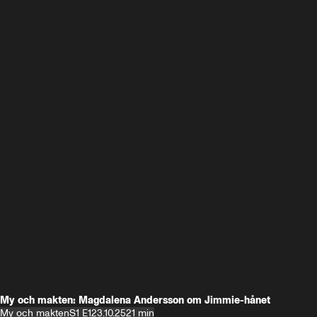
My och makten: Magdalena Andersson om Jimmie-hånet
My och makten
S1 E1
23.10.25
21 min