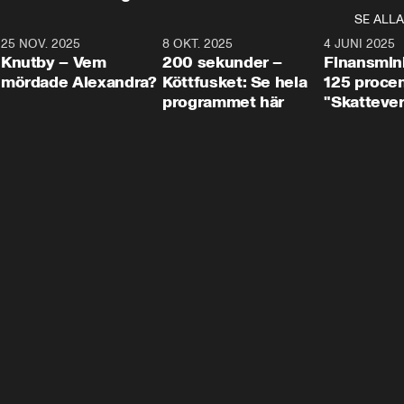
SE ALLA
3
25 NOV. 2025
31:05
8 OKT. 2025
4:29
4 JUNI 2025
Knutby – Vem
200 sekunder –
Finansmin
mördade Alexandra?
Köttfusket: Se hela
125 procent
programmet här
"Skattever
viktig uppg