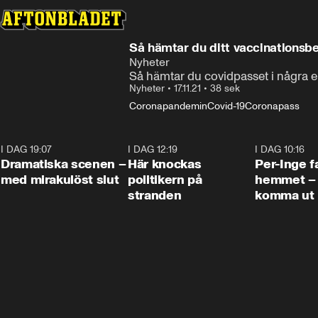
Så hämtar du ditt vaccinationsbe
Nyheter
Så hämtar du covidpasset i några e
Nyheter
•
17.11.21
•
38 sek
Coronapandemin
Covid-19
Coronapass
I DAG 19:07
0:42
I DAG 12:19
0:45
I DAG 10:16
Dramatiska scenen –
Här knockas
Per-Inge fa
med mirakulöst slut
politikern på
hemmet – 
stranden
komma ut