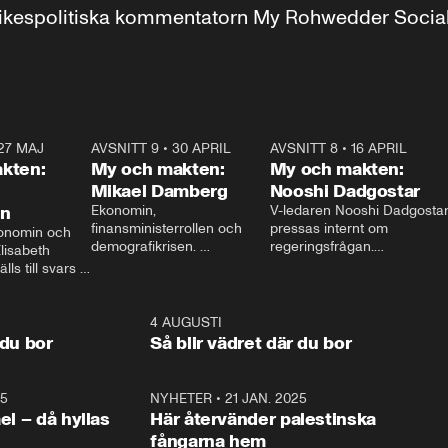
r inrikespolitiska kommentatorn My Rohwedder Soci
27 MAJ
3:51
AVSNITT 9
•
30 APRIL
24:00
AVSNITT 8
•
16 APRIL
25:1
kten:
My och makten:
My och makten:
Mikael Damberg
Nooshi Dadgostar
on
Ekonomin, 
V-ledaren Nooshi Dadgostar
finansministerrollen och 
pressas internt om 
onomin och 
demografikrisen. 
regeringsfrågan.

lisabeth 
Oppositionen ställs till svars 
I Aftonbladets 
ls till svars 
när Socialdemokraternas 
partiledarutfrågning ”My 
stern gästar 
Mikael Damberg gästar My 
och Makten” sätter hon ner 
My och Makten. 
och Makten. 
foten mot kritikerna:

1:06
4 AUGUSTI
1:0
– Vi ställer upp i val. Ska vi 
 du bor
Så blir vädret där du bor
vara med så sitter vi förstås 
25
1:22
NYHETER
•
21 JAN. 2025
0:5
ael – då hyllas
Här återvänder palestinska
fångarna hem