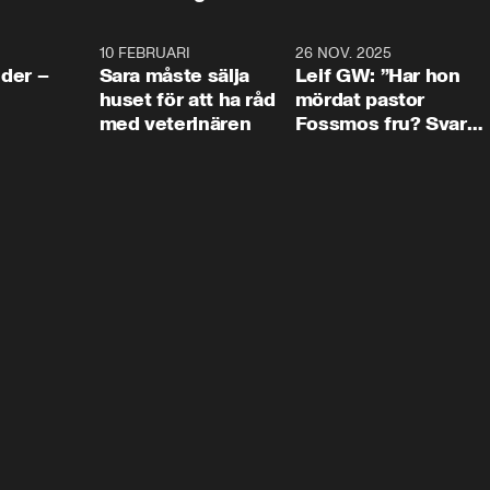
4:24
10 FEBRUARI
4:13
26 NOV. 2025
8:1
der –
Sara måste sälja
Leif GW: ”Har hon
huset för att ha råd
mördat pastor
med veterinären
Fossmos fru? Svar
nej.”