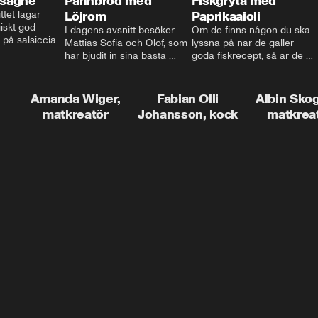
asagne
Pannbröd med
Fiskgryta med
ttet lagar 
Löjrom
Paprikaaioli
skt god 
I dagens avsnitt besöker 
Om de finns någon du ska 
 på salsiccia 
Mattias Sofia och Olof, som 
lyssna på när de gäller 
echamel och 
har bjudit in sina bästa 
goda fiskrecept, så är de 
ssa god ost. 
vänner Jessica och Roger, 
Thomas Sjögren. I det här 
ta!
för en trevlig middag. Han 
avsnittet får du receptet på 
visar hur man skapar en 
livets fiskgryta. Den perfekta 
Amanda Wiger,
Fabian Olli
Albin Sko
riktig restaurangupplevelse 
vardagsmatsfavoriten som 
matkreatör
Johansson, kock
matkrea
hemma, dom där extra 
funkar lika bra alla dagar i 
detaljerna som gör stor 
veckan.
skillnad och lyfta middagen 
till nästa nivå.