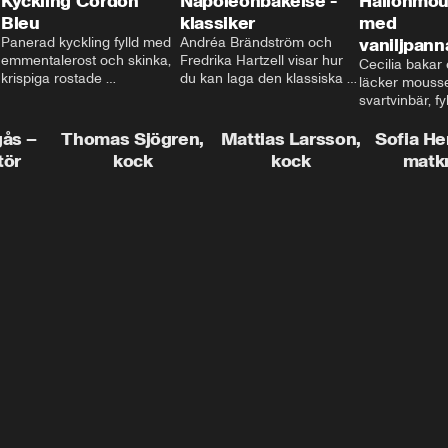
Kyckling Cordon
Napoleonbakelse -
Hallonmou
Bleu
klassiker
med
Panerad kyckling fylld med 
Andréa Brändström och 
vaniljpann
emmentalerost och skinka, 
Fredrika Hartzell visar hur 
Cecilia bakar e
krispiga rostade 
du kan laga den klassiska 
läcker mousse
salviapotatisar och hela 
napoleonbakelsen. En 
svartvinbär, fy
härligheten toppad med 
elegant och läcker efterrätt 
silkeslen vani
brynt smör och ärtor... Låter 
som imponerar vid varje 
gås –
Thomas Sjögren,
Mattias Larsson,
som vilar ova
Sofia He
det inte som en given succé 
tillfälle!
smulbotten. H
tör
kock
kock
matk
på middagsbordet i veckan? 
allting med va
Mattias visar dig alla tips 
vit chokladgrä
och trix för att du ska lyckas 
dig bästa tipse
med middagen.
dekorera en tår
snyggt!