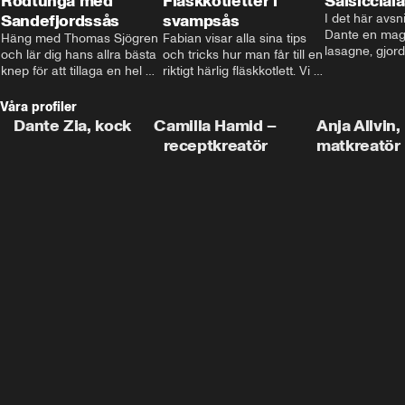
Rödtunga med
Fläskkotletter i
Salsiccial
Sandefjordssås
svampsås
I det här avsni
Dante en magi
Häng med Thomas Sjögren 
Fabian visar alla sina tips 
lasagne, gjord
och lär dig hans allra bästa 
och tricks hur man får till en 
med krämig b
knep för att tillaga en hel 
riktigt härlig fläskkotlett. Vi 
toppad med ma
fisk. I detta avsnitt blir de 
får även träffa den före 
Missa inte det
helstekt rödtunga med 
detta schlagerkungen 
Våra profiler
sandefjordssås och en 
Fredrik som lämnat stan 
Dante Zia, kock
Camilla Hamid –
Anja Allvin,
magisk sallad på pepparrot 
och sadlat om till grisbonde 
receptkreatör
matkreatör
och äpple.
på Gotland.