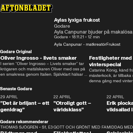
Aylas lyxiga frukost
Godare
Ayla Canpunar bjuder på makalösa re
Godare
•
18.11.21
•
12 min
Ayla Canpunar - matkreatör
Frukost
Godare Original
Oliver Ingrosso - livets smaker
Festligheter med 
I serien ”Oliver Ingrosso – Livets smaker” tar 
vinterspecial
krögaren och matälskaren Oliver med oss på 
Catarina König, känd fr
en smakresa genom Italien. Självklart hälsar 
mästerkock, är tillbaka
brodern Benjamin Ingrosso på i Rom.
denna gång med vintern
blir småplock till glöggm
Senaste Godare
enkla knep som gör vinte
29 APRIL
0:50
22 APRIL
1:00
22 APRIL
”Det är briljant – ett
”Otroligt gott –
Erik plock
genidrag”
världsklass”
vildsallad
Godare rekommenderar
THOMAS SJÖGREN
•
S1, E3
13:56
GOTT OCH GRÖNT MED FABBE
12:17
MIDDAG MED 
•
S2, E2