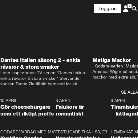
Logga in
Dantes Italien säsong 2 - enkla
Matiga Mackor
råvaror & stora smaker
I Godare-serien “Matig
Amanda Wiger på snabb
I den inspirerande TV-serien "Dantes Italien- 
mackor med extra allt. 
enkla råvaror & stora smaker" återvänder 
traditionella smörgåsarn
kocken Dante Zia till sitt hemland för att 
lunchmacka med chili ch
fördjupa sig i de kulinariska traditioner som 
SE ALLA
italiensk variant med vi
definierat Italiens själ. Denna säsong utforskar 
festliga snittar som gar
0
10 APRIL
Dante regionen Emilia-Romagna och staden 
2:04
8 APRIL
0:43
8 APRIL
Gör cheeseburgare
Parma, där han upptäcker den genuina 
Falukorv är
Tiramisuk
matfilosofin Cucina Povera.
som ett riktigt proffs
romantiskt
– lättlaga
2
GODARE VARDAG MED MATTIAS LARSSON
11:35
FESTLIGARE FIKA
•
S1, E6
•
S3, E3
13:18
HEMBAKAT M