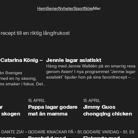
Hem
Serier
Nyheter
Sport
Nöje
Mer
Livsstil
cept till en riktig långfrukost
Catarina König –
Jennie lagar asiatiskt
Häng med Jennie Walldén på en smarrig resa 
genom Asien! I nya programmet ”Jennie lagar 
ån Sveriges 
asiatiskt” bjuder hon på sina favoritrecept – 
 med en ny säsong, 
från fräscha vietnamesiska sommarrullar till 
s smaker i fokus. Det 
krispig koreansk Bibimbap. Massor av smak, 
ingel, julfavoriter och 
smarta tips och matglädje utlovas!
rns fester till succé.
1:29
15 APRIL
0:53
15 APRIL
1:2
ar
Pappa lagar godare
Jimmy Guos
 i skogen
mat än mamma
chongqing chicken
DANTE ZIA!
16:10
•
GODARE KNACKAR PÅ
S1, E1
26:05
•
S1, E3
GODARE VARDAG
•
S1, E8
9:2