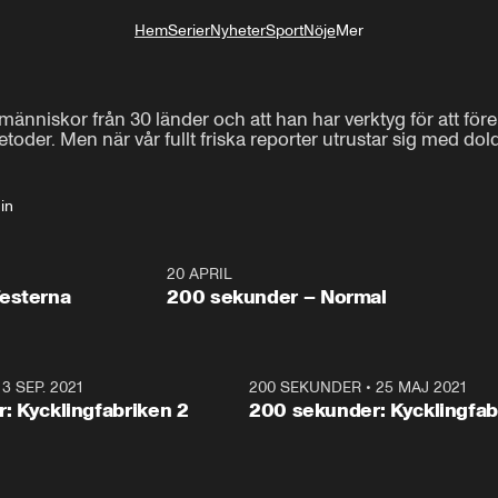
Hem
Serier
Nyheter
Sport
Nöje
Mer
Livsstil
änniskor från 30 länder och att han har verktyg för att föreb
oder. Men när vår fullt friska reporter utrustar sig med dol
in
4:23
20 APRIL
4:2
esterna
200 sekunder – Normal
•
3 SEP. 2021
4:07
200 SEKUNDER
•
25 MAJ 2021
: Kycklingfabriken 2
200 sekunder: Kycklingfab