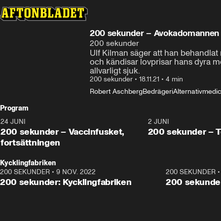
200 sekunder – Avokadomannen
200 sekunder
Ulf Kilman säger att han behandlat m
och kändisar lovprisar hans dyra met
allvarligt sjuk.
200 sekunder
•
18.11.21
•
4 min
Robert Aschberg
Bedrägeri
Alternativmedic
Program
24 JUNI
5:00
2 JUNI
200 sekunder – Vaccinfusket,
200 sekunder – T
fortsättningen
Kycklingfabriken
200 SEKUNDER
•
9 NOV. 2022
4:26
200 SEKUNDER
200 sekunder: Kycklingfabriken
200 sekunder