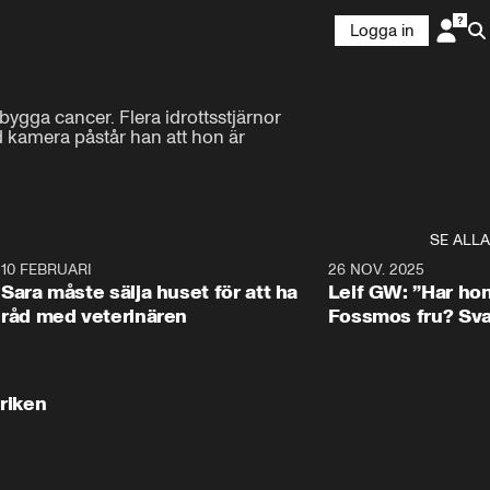
Logga in
ygga cancer. Flera idrottsstjärnor 
d kamera påstår han att hon är 
SE ALLA
4
10 FEBRUARI
4:13
26 NOV. 2025
Sara måste sälja huset för att ha
Leif GW: ”Har ho
råd med veterinären
Fossmos fru? Svar
4:15
riken