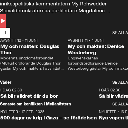
inrikespolitiska kommentatorn My Rohwedder 
Socialdemokraternas partiledare Magdalena 
Andersson till svars.
1
SE ALLA
AVSNITT 12
•
11 JUNI
26:27
AVSNITT 11
•
4 JUNI
2
My och makten: Douglas
My och makten: Denice
Thor
Westerberg
Moderata ungdomsförbundet 
Ungsvenskarnas 
(MUF:s) ordförande Douglas Thor 
förbundsordförande Denice 
gästar My och makten. I avsnittet 
Westerberg gästar My och makten.
diskuteras tonårsutvisningarna och 
avsnittet diskuteras migrationsfrå
hur Moderaterna ska locka väljare till 
och hur SD ska locka kvinnliga 
Väder
SE ALLA
valet i höst. 
väljare. 
I DAG 02:30
1:06
I GÅR 02:30
Så blir vädret där du bor
Så blir vädr
Senaste om konflikten i Mellanöstern
SE ALLA
NYHETER
•
17 FEB. 2025
0:45
NYHETER
•
16 F
500 dagar av krig i Gaza – se förödelsen
Nya vapen ti