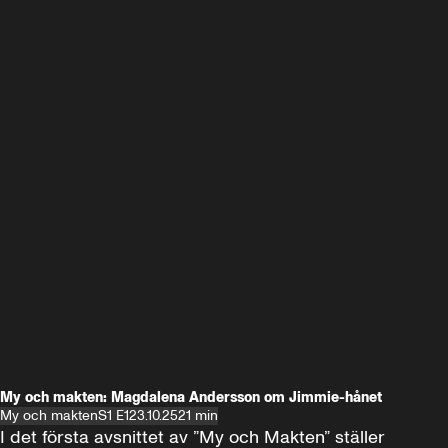
My och makten: Magdalena Andersson om Jimmie-hånet
My och makten
S1 E1
23.10.25
21 min
I det första avsnittet av ”My och Makten” ställer 