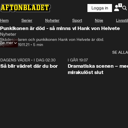
Logga in
Hem
Serier
Nyheter
Sport
Nöje
Livsstil
Punkikonen är död - så minns vi Hank von Helvete
Nyheter
Skådespelaren och punkikonen Hank von Helvete är död.
Se mer
Nyheter
•
19.11.21
•
5 min
SE ALLA
DAGENS VÄDER
•
I DAG 02:30
1:06
I GÅR 19:07
Så blir vädret där du bor
Dramatiska scenen – me
mirakulöst slut