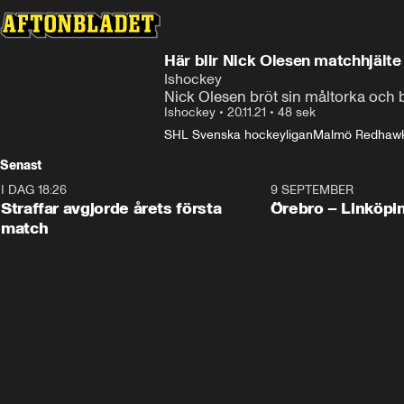
Här blir Nick Olesen matchhjälte
Ishockey
Nick Olesen bröt sin måltorka och
Ishockey
•
20.11.21
•
48 sek
SHL Svenska hockeyligan
Malmö Redhaw
Senast
I DAG 18:26
2:19
9 SEPTEMBER
Plus
Straffar avgjorde årets första
Örebro – Linköpi
match