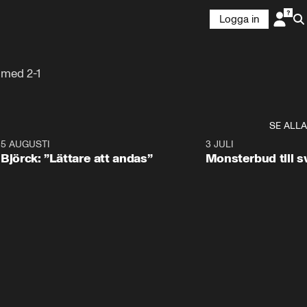
Logga in
 med 2-1
SE ALLA
5 AUGUSTI
2:08
3 JULI
Björck: ”Lättare att andas”
Monsterbud till 