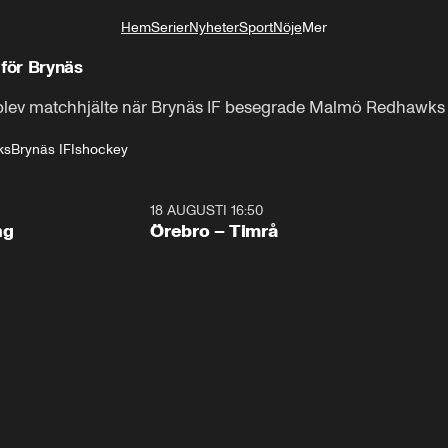
Hem
Serier
Nyheter
Sport
Nöje
Mer
Livsstil
 för Brynäs
 blev matchhjälte när Brynäs IF besegrade Malmö Redhawks
ks
Brynäs IF
Ishockey
18 AUGUSTI 16:50
Plus
ng
Örebro – Timrå