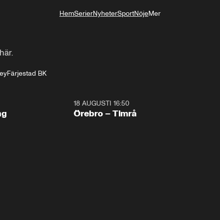
Hem
Serier
Nyheter
Sport
Nöje
Mer
Livsstil
här.
ey
Färjestad BK
18 AUGUSTI 16:50
Plus
ng
Örebro – Timrå