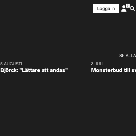
Logga in
SE ALLA
5 AUGUSTI
2:08
3 JULI
Björck: ”Lättare att andas”
Monsterbud till 