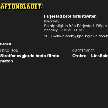
Färjestad bröt förlustsviten
Ishockey
Se highlights från Färjestad–Rögle 
Ishockey
•
20.11.21
•
60 sek
SHL Svenska hockeyligan
Rögle BK
Ishock
Senast
I DAG 18:26
2:19
9 SEPTEMBER
Plus
Straffar avgjorde årets första
Örebro – Linköpi
match