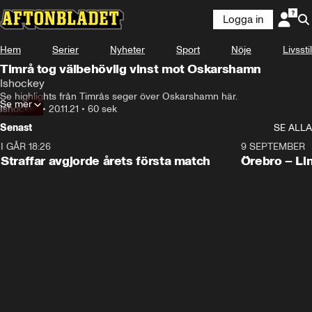
Logga in
Hem
Serier
Nyheter
Sport
Nöje
Livsstil
Timrå tog välbehövlig vinst mot Oskarshamn
Ishockey
Se highlights från Timrås seger över Oskarshamn här.
Se mer
Ishockey
•
20.11.21
•
60 sek
Senast
SE ALLA
I GÅR 18:26
2:19
9 SEPTEMBER
Plus
Straffar avgjorde årets första match
Örebro – Li