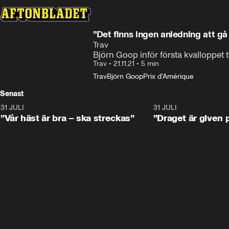
”Det finns ingen anledning att 
Trav
Björn Goop inför första kvalloppet 
Trav
•
21.11.21
•
5 min
Trav
Björn Goop
Prix d'Amérique
Senast
31 JULI
4:52
31 JULI
”Vår häst är bra – ska streckas”
”Draget är given 