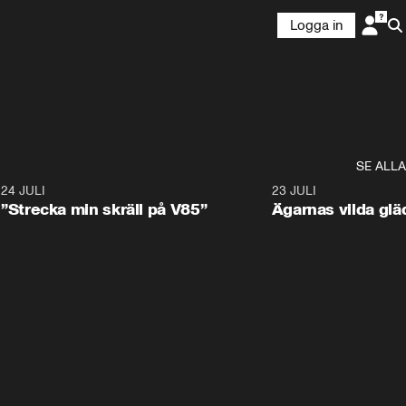
Logga in
SE ALLA
1
24 JULI
1:04
23 JULI
”Strecka min skräll på V85”
Ägarnas vilda gläd