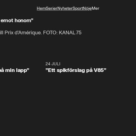
Hem
Serier
Nyheter
Sport
Nöje
Mer
Livsstil
gå emot honom”
till Prix d'Amérique. FOTO: KANAL 75
0:59
24 JULI
5:5
på min lapp”
”Ett spikförslag på V85”