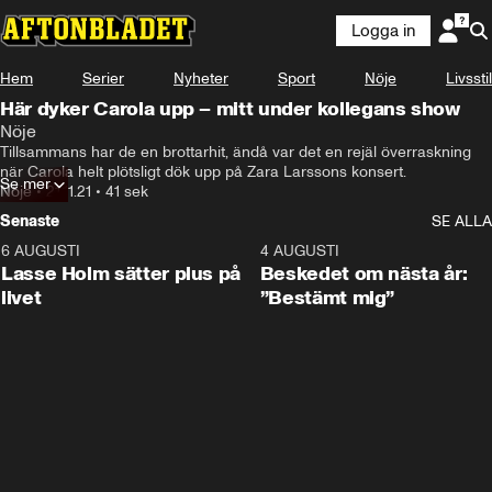
Logga in
Hem
Serier
Nyheter
Sport
Nöje
Livsstil
Här dyker Carola upp – mitt under kollegans show
Nöje
Tillsammans har de en brottarhit, ändå var det en rejäl överraskning 
när Carola helt plötsligt dök upp på Zara Larssons konsert.
Se mer
Nöje
•
21.11.21
•
41 sek
Senaste
SE ALLA
6 AUGUSTI
1:04
4 AUGUSTI
Lasse Holm sätter plus på
Beskedet om nästa år:
livet
”Bestämt mig”