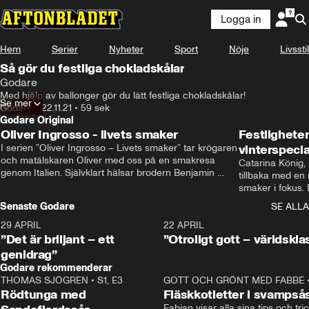
Logga in
Hem
Serier
Nyheter
Sport
Nöje
Livsstil
Så gör du festliga chokladskålar
Godare
Med hjälp av ballonger gör du lätt festliga chokladskålar!
Se mer
Godare
•
22.11.21
•
59 sek
Godare Original
Oliver Ingrosso - livets smaker
Festlighete
I serien ”Oliver Ingrosso – Livets smaker” tar krögaren 
vinterspecia
och matälskaren Oliver med oss på en smakresa 
Catarina König, 
genom Italien. Självklart hälsar brodern Benjamin 
tillbaka med en
Ingrosso på i Rom.
smaker i fokus. D
julfavoriter och 
Senaste Godare
SE ALLA
succé.
29 APRIL
0:50
22 APRIL
”Det är briljant – ett
”Otroligt gott – världskla
genidrag”
Godare rekommenderar
THOMAS SJÖGREN
•
S1, E3
13:56
GOTT OCH GRÖNT MED FABBE
Rödtunga med
Fläskkotletter i svampså
Fabian visar alla sina tips och tric