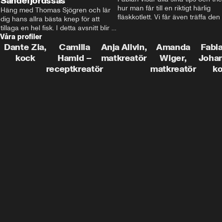
Sandefjordssås
hur man får till en riktigt härlig 
Häng med Thomas Sjögren och lär 
fläskkotlett. Vi får även träffa den 
dig hans allra bästa knep för att 
före detta schlagerkungen Fredrik
tillaga en hel fisk. I detta avsnitt blir 
som lämnat stan och sadlat om till
Våra profiler
de helstekt rödtunga med 
grisbonde på Gotland.
sandefjordssås och en magisk sallad 
Dante Zia,
Camilla
Anja Allvin,
Amanda
Fabia
på pepparrot och äpple.
kock
Hamid –
matkreatör
Wiger,
Joha
receptkreatör
matkreatör
k