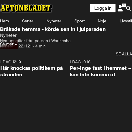
Logga in
Hem
Serier
Nyheter
Sport
Nöje
Livsstil
Bråkade hemma - körde sen in i julparaden
Nyheter
Nya uppgifter från polisen i Waukesha
Se mer
Nyheter
•
22.11.21
•
4 min
SE ALLA
I DAG 12:19
0:45
I DAG 10:16
Här knockas politikern på
Per-Inge fast i hemmet –
stranden
kan inte komma ut