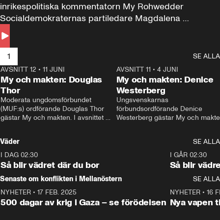
inrikespolitiska kommentatorn My Rohwedder 
Socialdemokraternas partiledare Magdalena 
Andersson till svars.
1
SE ALLA
AVSNITT 12
•
11 JUNI
26:27
AVSNITT 11
•
4 JUNI
2
My och makten: Douglas
My och makten: Denice
Thor
Westerberg
Moderata ungdomsförbundet 
Ungsvenskarnas 
(MUF:s) ordförande Douglas Thor 
förbundsordförande Denice 
gästar My och makten. I avsnittet 
Westerberg gästar My och makten.
diskuteras tonårsutvisningarna och 
avsnittet diskuteras migrationsfrå
hur Moderaterna ska locka väljare till 
och hur SD ska locka kvinnliga 
Väder
SE ALLA
valet i höst. 
väljare. 
I DAG 02:30
1:06
I GÅR 02:30
Så blir vädret där du bor
Så blir vädr
Senaste om konflikten i Mellanöstern
SE ALLA
NYHETER
•
17 FEB. 2025
0:45
NYHETER
•
16 F
500 dagar av krig i Gaza – se förödelsen
Nya vapen ti