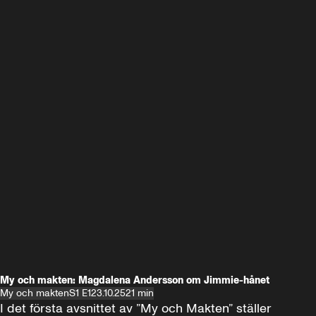
My och makten: Magdalena Andersson om Jimmie-hånet
My och makten
S1 E1
23.10.25
21 min
I det första avsnittet av ”My och Makten” ställer 