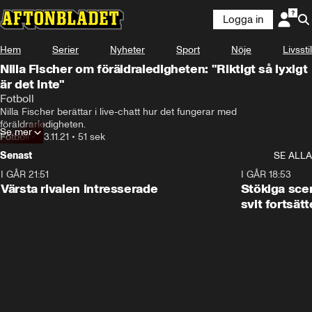
Logga in
Hem
Serier
Nyheter
Sport
Nöje
Livsstil
Nilla Fischer om föräldraledigheten: "Riktigt så lyxigt
är det inte"
Fotboll
Nilla Fischer berättar i live-chatt hur det fungerar med 
föräldrarledigheten.
Se mer
Fotboll
•
23.11.21
•
51 sek
Senast
SE ALLA
I GÅR 21:51
0:31
I GÅR 18:53
Värsta rivalen intresserade
Stökiga sce
svit fortsätt