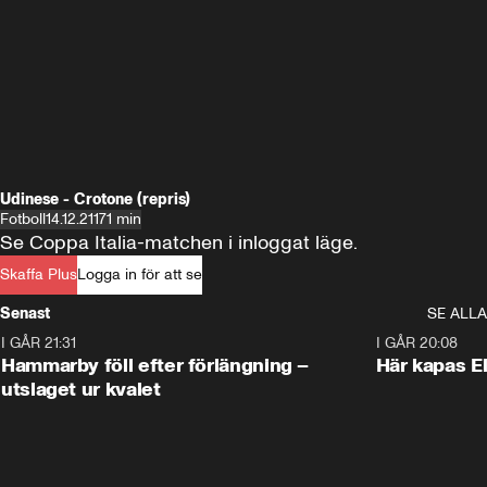
Udinese - Crotone (repris)
Fotboll
14.12.21
171 min
Se Coppa Italia-matchen i inloggat läge.
Skaffa Plus
Logga in för att se
Senast
SE ALLA
I GÅR 21:31
1:28
I GÅR 20:08
Hammarby föll efter förlängning –
Här kapas El
utslaget ur kvalet