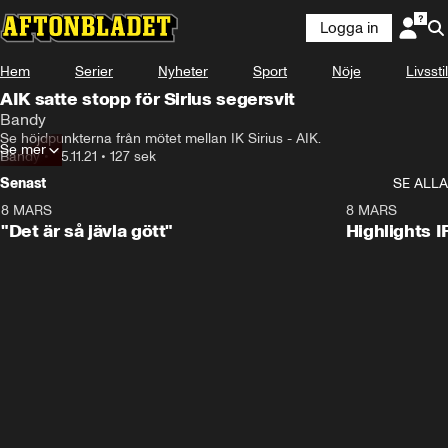
Logga in
Hem
Serier
Nyheter
Sport
Nöje
Livsstil
AIK satte stopp för Sirius segersvit
Bandy
Se höjdpunkterna från mötet mellan IK Sirius - AIK.
Se mer
Bandy
•
25.11.21
•
127 sek
Senast
SE ALLA
8 MARS
0:34
8 MARS
"Det är så jävla gött"
Highlights I