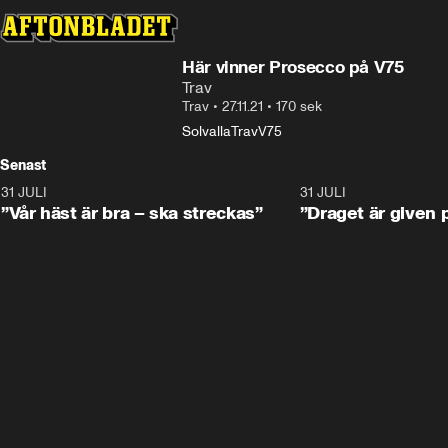
Här vinner Prosecco på V75
Trav
Trav
•
27.11.21
•
170 sek
Solvalla
Trav
V75
Senast
31 JULI
4:52
31 JULI
”Vår häst är bra – ska streckas”
”Draget är given 