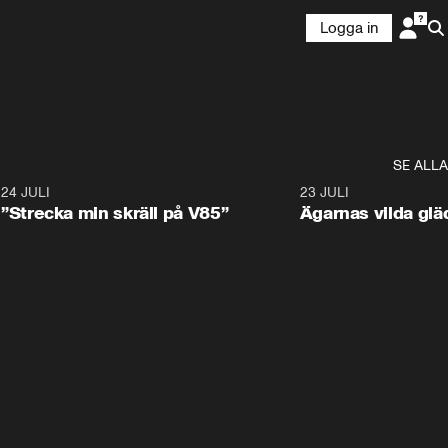
Logga in
SE ALLA
1
24 JULI
1:04
23 JULI
”Strecka min skräll på V85”
Ägarnas vilda gläd