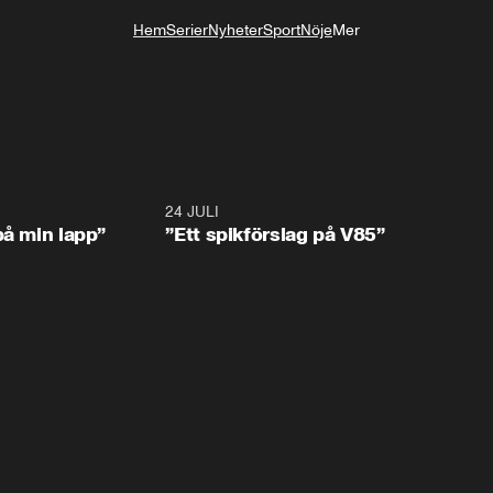
Hem
Serier
Nyheter
Sport
Nöje
Mer
Livsstil
0:59
24 JULI
5:5
på min lapp”
”Ett spikförslag på V85”