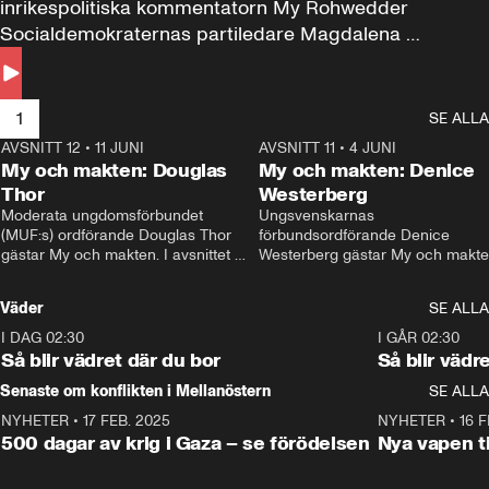
inrikespolitiska kommentatorn My Rohwedder 
Socialdemokraternas partiledare Magdalena 
Andersson till svars.
1
SE ALLA
AVSNITT 12
•
11 JUNI
26:27
AVSNITT 11
•
4 JUNI
2
My och makten: Douglas
My och makten: Denice
Thor
Westerberg
Moderata ungdomsförbundet 
Ungsvenskarnas 
(MUF:s) ordförande Douglas Thor 
förbundsordförande Denice 
gästar My och makten. I avsnittet 
Westerberg gästar My och makten.
diskuteras tonårsutvisningarna och 
avsnittet diskuteras migrationsfrå
hur Moderaterna ska locka väljare till 
och hur SD ska locka kvinnliga 
Väder
SE ALLA
valet i höst. 
väljare. 
I DAG 02:30
1:06
I GÅR 02:30
Så blir vädret där du bor
Så blir vädr
Senaste om konflikten i Mellanöstern
SE ALLA
NYHETER
•
17 FEB. 2025
0:45
NYHETER
•
16 F
500 dagar av krig i Gaza – se förödelsen
Nya vapen ti