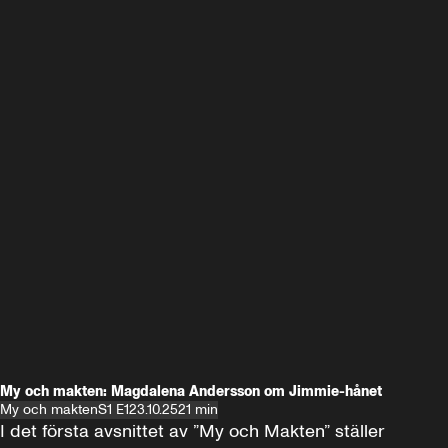
My och makten: Magdalena Andersson om Jimmie-hånet
My och makten
S1 E1
23.10.25
21 min
I det första avsnittet av ”My och Makten” ställer 