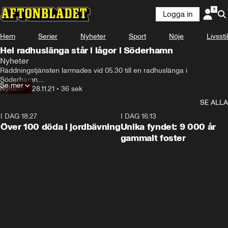
Logga in
Hem
Serier
Nyheter
Sport
Nöje
Livsstil
Hel radhuslänga står i lågor i Söderhamn
Nyheter
Räddningstjänsten larmades vid 05.30 till en radhuslänga i 
Söderhamn.

Se mer
Nyheter
•
28.11.21
•
36 sek
Sex bostäder i längan ska stå i brand och samtliga väntas bli 
SE ALLA
totalskadade, menar räddningstjänsten.
I DAG 18:27
0:31
I DAG 16:13
Över 100 döda i jordbävning
Unika fyndet: 9 000 år
gammalt foster