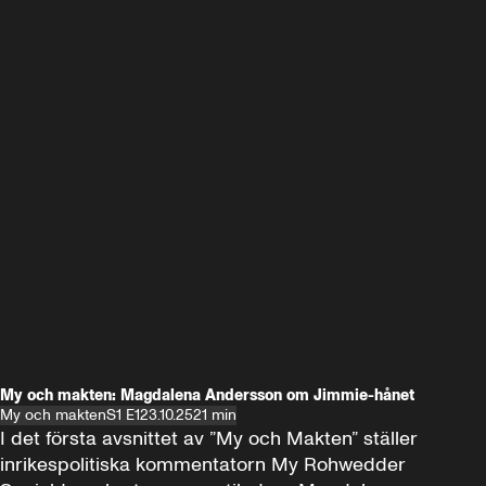
My och makten: Magdalena Andersson om Jimmie-hånet
My och makten
S1 E1
23.10.25
21 min
I det första avsnittet av ”My och Makten” ställer 
inrikespolitiska kommentatorn My Rohwedder 