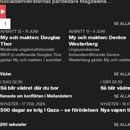
Socialdemokraternas partiledare Magdalena 
Andersson till svars.
1
SE ALLA
AVSNITT 12
•
11 JUNI
26:27
AVSNITT 11
•
4 JUNI
2
My och makten: Douglas
My och makten: Denice
Thor
Westerberg
Moderata ungdomsförbundet 
Ungsvenskarnas 
(MUF:s) ordförande Douglas Thor 
förbundsordförande Denice 
gästar My och makten. I avsnittet 
Westerberg gästar My och makten.
diskuteras tonårsutvisningarna och 
avsnittet diskuteras migrationsfrå
hur Moderaterna ska locka väljare till 
och hur SD ska locka kvinnliga 
Väder
SE ALLA
valet i höst. 
väljare. 
I DAG 02:30
1:06
I GÅR 02:30
Så blir vädret där du bor
Så blir vädr
Senaste om konflikten i Mellanöstern
SE ALLA
NYHETER
•
17 FEB. 2025
0:45
NYHETER
•
16 F
500 dagar av krig i Gaza – se förödelsen
Nya vapen ti
200 sekunder
SE ALLA