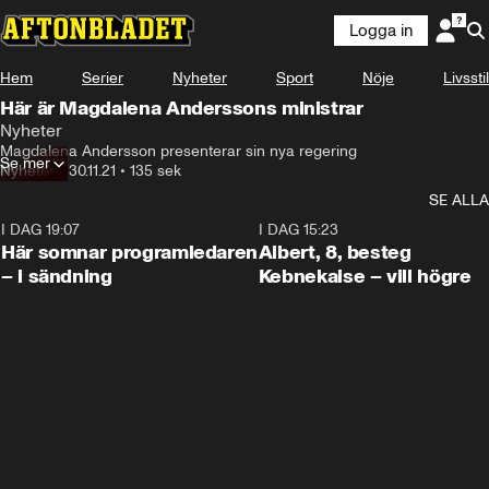
Logga in
Hem
Serier
Nyheter
Sport
Nöje
Livsstil
Här är Magdalena Anderssons ministrar
Nyheter
Magdalena Andersson presenterar sin nya regering
Se mer
Nyheter
•
30.11.21
•
135 sek
SE ALLA
I DAG 19:07
0:45
I DAG 15:23
Här somnar programledaren
Albert, 8, besteg
– i sändning
Kebnekaise – vill högre