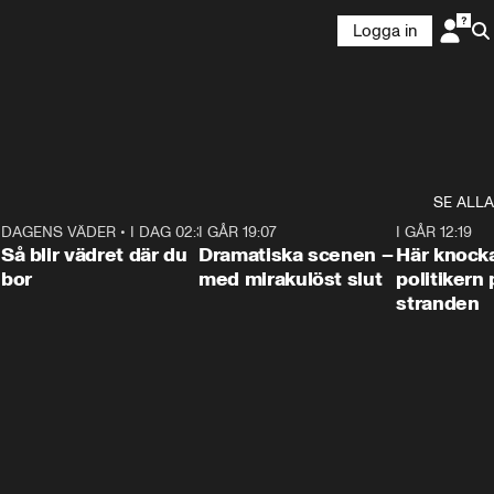
Logga in
SE ALLA
7
DAGENS VÄDER
•
I DAG 02:30
1:06
I GÅR 19:07
0:42
I GÅR 12:19
Så blir vädret där du
Dramatiska scenen –
Här knock
bor
med mirakulöst slut
politikern 
stranden