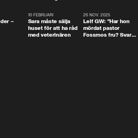
4:24
10 FEBRUARI
4:13
26 NOV. 2025
8:1
der –
Sara måste sälja
Leif GW: ”Har hon
huset för att ha råd
mördat pastor
med veterinären
Fossmos fru? Svar
nej.”