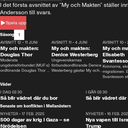
I det första avsnittet av ”My och Makten” ställe
Andersson till svars.
Spela upp
1
Säsong
AVSNITT 12
•
11 JUNI
26:27
AVSNITT 11
•
4 JUNI
23:40
AVSNITT 10
•
My och makten:
My och makten:
My och ma
Douglas Thor
Denice Westerberg
Elisabeth
Moderata 
Ungsvenskarnas 
Svantess
ungdomsförbundet (MUF:s) 
förbundsordförande Denice 
Kvinnorna, ek
ordförande Douglas Thor 
Westerberg gästar My och 
migrationen. E
gästar My och makten. I 
makten. I avsnittet 
Svantesson stäl
avsnittet diskuteras 
diskuteras migrationsfrågan 
när finansmini
Väder
tonårsutvisningarna och hur 
och hur SD ska locka 
Moderaterna ska locka 
kvinnliga väljare. 
I DAG 02:30
1:06
I GÅR 02:30
väljare till valet i höst. 
Så blir vädret där du bor
Så blir vädret där
Senaste om konflikten i Mellanöstern
NYHETER
•
17 FEB. 2025
0:45
NYHETER
•
16 FEB. 20
500 dagar av krig i Gaza – se
Nya vapen till Isr
förödelsen
Trump