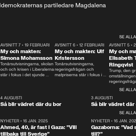
aldemokraternas partiledare Magdalena 
SE ALLA
7
AVSNITT 7
•
19 FEBRUARI
24:30
AVSNITT 6
•
12 FEBRUARI
27:30
AVSNITT 5
•
My och makten:
My och makten: Ulf
My och ma
Simona Mohamsson
Kristersson
Elisabeth
 
Tonårsutvisningarna, skolan 
Tonårsutvisningarna, 
Ringqvist
och och krisen i Liberalerna 
regeringsfrågan och 
Trump, den gr
står i fokus i det sjunde 
matpriserna står i fokus i 
omställningen
avsnittet av ”My och 
det sjätte avsnittet av ”My 
regeringsfråga
makten”. Se när 
och makten”. Se när 
centrum i det 
SE ALLA
Aftonbladets inrikespolitiska 
Aftonbladets inrikespolitiska 
avsnittet av ”
kommentator My 
kommentator My 
6
4 AUGUSTI
1:06
3 AUGUSTI
Makten”. Se nä
Rohwedder ställer 
Rohwedder ställer 
Så blir vädret där du bor
Så blir vädret där
Aftonbladets in
utbildnings- och 
statsminister Ulf Kristersson 
kommentator 
SE ALLA
integrationsminister Simona 
till svars.
Rohwedder stäl
Mohamsson till svars.
Centerpartiets
2
NYHETER
•
16 JAN. 2025
1:01
NYHETER
•
16 JAN. 20
Thand Ring till
Ahmed, 40, är fast i Gaza: ”Vill
Gazaborna: ”Vad s
tillbaka till Sverige”
till?”