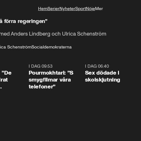
Hem
Serier
Nyheter
Sport
Nöje
Mer
Livsstil
å förra regeringen”
 med Anders Lindberg och Ulrica Schenström
rica Schenström
Socialdemokraterna
1:54
I DAG 09:53
1:36
I DAG 06:40
0:4
: ”De
Pourmokhtari: ”S
Sex dödade i
irat
smygfilmar våra
skolskjutning
telefoner”
ns”