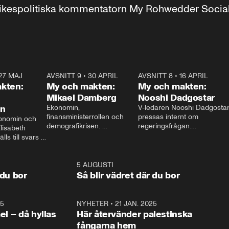
r inrikespolitiska kommentatorn My Rohwedder Soci
27 MAJ
3:51
AVSNITT 9
•
30 APRIL
24:00
AVSNITT 8
•
16 APRIL
25:1
kten:
My och makten:
My och makten:
Mikael Damberg
Nooshi Dadgostar
on
Ekonomin, 
V-ledaren Nooshi Dadgostar
finansministerrollen och 
pressas internt om 
onomin och 
demografikrisen. 
regeringsfrågan.

lisabeth 
Oppositionen ställs till svars 
I Aftonbladets 
ls till svars 
när Socialdemokraternas 
partiledarutfrågning ”My 
stern gästar 
Mikael Damberg gästar My 
och Makten” sätter hon ner 
My och Makten. 
och Makten. 
foten mot kritikerna:

1:06
5 AUGUSTI
1:0
– Vi ställer upp i val. Ska vi 
 du bor
Så blir vädret där du bor
vara med så sitter vi förstås 
25
1:22
NYHETER
•
21 JAN. 2025
0:5
ael – då hyllas
Här återvänder palestinska
fångarna hem