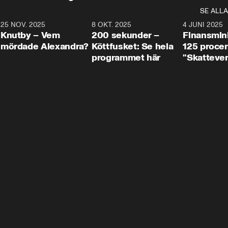
SE ALLA
3
25 NOV. 2025
31:05
8 OKT. 2025
4:29
4 JUNI 2025
Knutby – Vem
200 sekunder –
Finansmin
mördade Alexandra?
Köttfusket: Se hela
125 procent
programmet här
"Skattever
viktig uppg