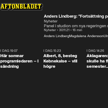
Anders Lindberg: ”Fortsättning p
Nyheter
Panel i studion om nya regeringen
Nyheter
•
30.11.21
•
16 min
Anders Lindberg
Magdalena Andersson
Ul
I DAG 19:07
0:45
I DAG 15:23
0:54
I DAG 14:26
Här somnar
Albert, 8, besteg
Åklagaren
programledaren – i
Kebnekaise – vill
skulle ha f
sändning
högre
semester
tillsamma