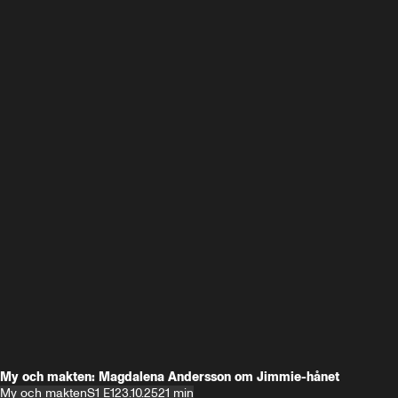
My och makten: Magdalena Andersson om Jimmie-hånet
My och makten
S1 E1
23.10.25
21 min