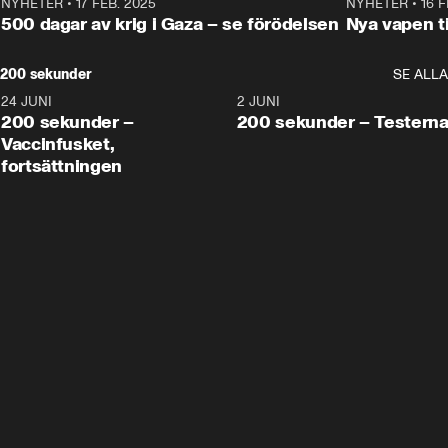
NYHETER
•
17 FEB. 2025
0:45
NYHETER
•
16 F
500 dagar av krig i Gaza – se förödelsen
Nya vapen ti
200 sekunder
SE ALLA
24 JUNI
5:00
2 JUNI
200 sekunder –
200 sekunder – Testern
Vaccinfusket,
fortsättningen