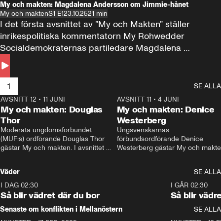
My och makten: Magdalena Andersson om Jimmie-hånet
My och makten
S1 E1
23.10.25
21 min
I det första avsnittet av ”My och Makten” ställer 
inrikespolitiska kommentatorn My Rohwedder 
Socialdemokraternas partiledare Magdalena 
Andersson till svars.
1
SE ALLA
AVSNITT 12
•
11 JUNI
26:27
AVSNITT 11
•
4 JUNI
2
My och makten: Douglas
My och makten: Denice
Thor
Westerberg
Moderata ungdomsförbundet 
Ungsvenskarnas 
(MUF:s) ordförande Douglas Thor 
förbundsordförande Denice 
gästar My och makten. I avsnittet 
Westerberg gästar My och makten.
diskuteras tonårsutvisningarna och 
avsnittet diskuteras migrationsfrå
hur Moderaterna ska locka väljare till 
och hur SD ska locka kvinnliga 
Väder
SE ALLA
valet i höst. 
väljare. 
I DAG 02:30
1:06
I GÅR 02:30
Så blir vädret där du bor
Så blir vädr
Senaste om konflikten i Mellanöstern
SE ALLA