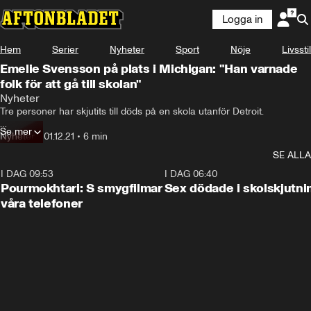
Logga in
Hem
Serier
Nyheter
Sport
Nöje
Livsstil
Emelie Svensson på plats i Michigan: "Han varnade
folk för att gå till skolan"
Nyheter
Tre personer har skjutits till döds på en skola utanför Detroit.

Se mer
Totalt ska 15–20 skott ha avlossats.

Nyheter
•
01.12.21
•
6 min
SE ALLA
En 15-årig pojke ska vara gripen, misstänkt för morden, uppger polisen 
på en presskonferens.
I DAG 09:53
1:36
I DAG 06:40
Pourmokhtari: S smygfilmar
Sex dödade i skolskjutni
våra telefoner