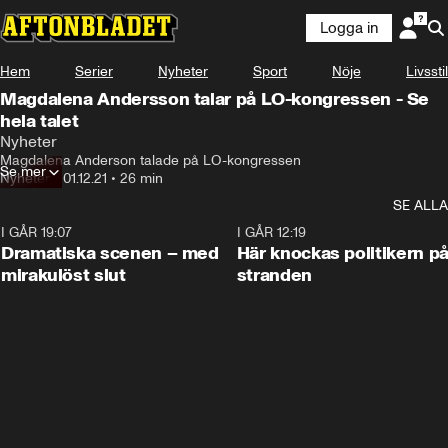
Logga in
Hem
Serier
Nyheter
Sport
Nöje
Livsstil
Magdalena Andersson talar på LO-kongressen - Se
hela talet
Nyheter
Magdalena Anderson talade på LO-kongressen
Se mer
Nyheter
•
01.12.21
•
26 min
SE ALLA
I GÅR 19:07
0:42
I GÅR 12:19
Dramatiska scenen – med
Här knockas politikern p
mirakulöst slut
stranden