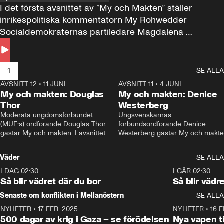
I det första avsnittet av ”My och Makten” ställer 
inrikespolitiska kommentatorn My Rohwedder 
Socialdemokraternas partiledare Magdalena 
Andersson till svars.
1
SE ALLA
AVSNITT 12
•
11 JUNI
26:27
AVSNITT 11
•
4 JUNI
2
My och makten: Douglas
My och makten: Denice
Thor
Westerberg
Moderata ungdomsförbundet 
Ungsvenskarnas 
(MUF:s) ordförande Douglas Thor 
förbundsordförande Denice 
gästar My och makten. I avsnittet 
Westerberg gästar My och makten.
diskuteras tonårsutvisningarna och 
avsnittet diskuteras migrationsfrå
hur Moderaterna ska locka väljare till 
och hur SD ska locka kvinnliga 
Väder
SE ALLA
valet i höst. 
väljare. 
I DAG 02:30
1:06
I GÅR 02:30
Så blir vädret där du bor
Så blir vädr
Senaste om konflikten i Mellanöstern
SE ALLA
NYHETER
•
17 FEB. 2025
0:45
NYHETER
•
16 F
500 dagar av krig i Gaza – se förödelsen
Nya vapen ti