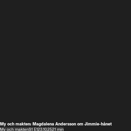
My och makten: Magdalena Andersson om Jimmie-hånet
My och makten
S1 E1
23.10.25
21 min