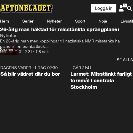
Logga in
Hem
Serier
Nyheter
Sport
Nöje
Livsstil
26-årig man häktad för misstänkta sprängplaner
Nyheter
En 26-årig man med kopplingar till nazistiska NMR misstänks ha 
planerat en bombattack.

Se mer
Nyheter
•
01.12.21
•
118 sek
För att bygga sprängladdningen ska han ha stulit konstgödsel från en 
SE ALLA
bonde, enligt uppgifter till Aftonbladet.
DAGENS VÄDER
•
I DAG 02:30
1:06
I GÅR 21:41
Så blir vädret där du bor
Larmet: Misstänkt farligt
föremål i centrala
Stockholm