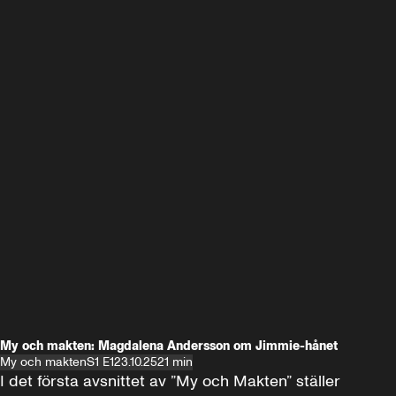
My och makten: Magdalena Andersson om Jimmie-hånet
My och makten
S1 E1
23.10.25
21 min
I det första avsnittet av ”My och Makten” ställer 