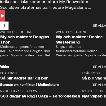
inrikespolitiska kommentatorn My Rohwedder 
Socialdemokraternas partiledare Magdalena 
Andersson till svars.
1
SE ALLA
AVSNITT 12
•
11 JUNI
26:27
AVSNITT 11
•
4 JUNI
2
My och makten: Douglas
My och makten: Denice
Thor
Westerberg
Moderata ungdomsförbundet 
Ungsvenskarnas 
(MUF:s) ordförande Douglas Thor 
förbundsordförande Denice 
gästar My och makten. I avsnittet 
Westerberg gästar My och makten.
diskuteras tonårsutvisningarna och 
avsnittet diskuteras migrationsfrå
hur Moderaterna ska locka väljare till 
och hur SD ska locka kvinnliga 
Väder
SE ALLA
valet i höst. 
väljare. 
I DAG 02:30
1:06
I GÅR 02:30
Så blir vädret där du bor
Så blir vädr
Senaste om konflikten i Mellanöstern
SE ALLA
NYHETER
•
17 FEB. 2025
0:45
NYHETER
•
16 F
500 dagar av krig i Gaza – se förödelsen
Nya vapen ti