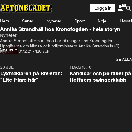
Logga in
Hem
Serier
Nyheter
Sport
Nöje
Livsstil
Annika Strandhäll hos Kronofogden - hela storyn
Nyheter
Annika Strandhäll om att hon har räkningar hos Kronofogden. 
Uppgifterna om klimat- och miljöministern Annika Strandhälls (S) 
Se mer
betalningskrav hos Kronofogden påverkar inte Magdalena Anderssons 
Nyheter
•
01.12.21
•
126 sek
(S) förtroende för ministern.
SE ALLA
23 JULI
2:02
I DAG 13:46
Lyxmäklaren på Rivieran:
Kändisar och politiker på
"Lite friare här"
Heffners swingerklubb