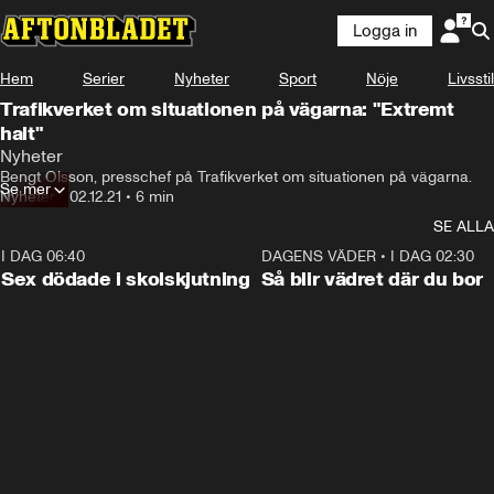
Logga in
Hem
Serier
Nyheter
Sport
Nöje
Livsstil
Trafikverket om situationen på vägarna: "Extremt
halt"
Nyheter
Bengt Olsson, presschef på Trafikverket om situationen på vägarna.
Se mer
Nyheter
•
02.12.21
•
6 min
SE ALLA
I DAG 06:40
0:47
DAGENS VÄDER
•
I DAG 02:30
Sex dödade i skolskjutning
Så blir vädret där du bor