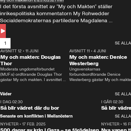
My och makten
S1 E1
23.10.25
21 min
I det första avsnittet av ”My och Makten” ställer 
inrikespolitiska kommentatorn My Rohwedder 
Socialdemokraternas partiledare Magdalena 
Andersson till svars.
1
SE ALLA
AVSNITT 12
•
11 JUNI
26:27
AVSNITT 11
•
4 JUNI
2
My och makten: Douglas
My och makten: Denice
Thor
Westerberg
Moderata ungdomsförbundet 
Ungsvenskarnas 
(MUF:s) ordförande Douglas Thor 
förbundsordförande Denice 
gästar My och makten. I avsnittet 
Westerberg gästar My och makten.
diskuteras tonårsutvisningarna och 
avsnittet diskuteras migrationsfrå
hur Moderaterna ska locka väljare till 
och hur SD ska locka kvinnliga 
Väder
SE ALLA
valet i höst. 
väljare. 
I DAG 02:30
1:06
I GÅR 02:30
Så blir vädret där du bor
Så blir vädr
Senaste om konflikten i Mellanöstern
SE ALLA
NYHETER
•
17 FEB. 2025
0:45
NYHETER
•
16 F
500 dagar av krig i Gaza – se förödelsen
Nya vapen ti