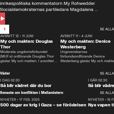
inrikespolitiska kommentatorn My Rohwedder 
Socialdemokraternas partiledare Magdalena 
Andersson till svars.
1
SE ALLA
AVSNITT 12
•
11 JUNI
26:27
AVSNITT 11
•
4 JUNI
2
My och makten: Douglas
My och makten: Denice
Thor
Westerberg
Moderata ungdomsförbundet 
Ungsvenskarnas 
(MUF:s) ordförande Douglas Thor 
förbundsordförande Denice 
gästar My och makten. I avsnittet 
Westerberg gästar My och makten.
diskuteras tonårsutvisningarna och 
avsnittet diskuteras migrationsfrå
hur Moderaterna ska locka väljare till 
och hur SD ska locka kvinnliga 
Väder
SE ALLA
valet i höst. 
väljare. 
I DAG 02:30
1:06
I GÅR 02:30
Så blir vädret där du bor
Så blir vädr
Senaste om konflikten i Mellanöstern
SE ALLA
NYHETER
•
17 FEB. 2025
0:45
NYHETER
•
16 F
500 dagar av krig i Gaza – se förödelsen
Nya vapen ti