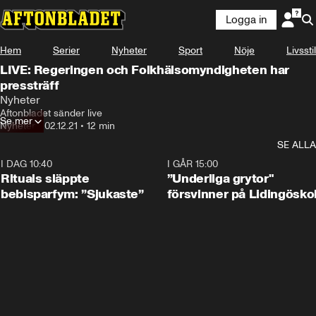
Logga in
Hem
Serier
Nyheter
Sport
Nöje
Livsstil
LIVE: Regeringen och Folkhälsomyndigheten har
pressträff
Nyheter
Aftonbladet sänder live
Se mer
Nyheter
•
02.12.21
•
12 min
SE ALLA
I DAG 10:40
1:01
I GÅR 15:00
Rituals släppte
”Underliga grytor"
bebisparfym: ”Sjukaste”
försvinner på Lidingösko