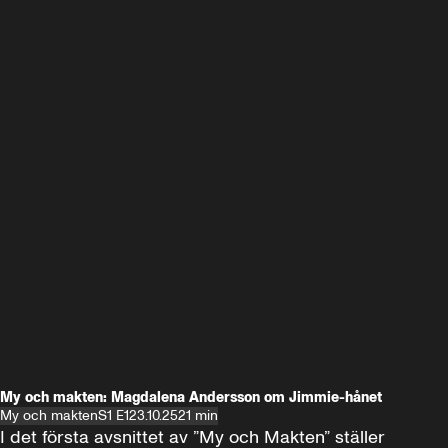
My och makten: Magdalena Andersson om Jimmie-hånet
My och makten
S1 E1
23.10.25
21 min
I det första avsnittet av ”My och Makten” ställer 