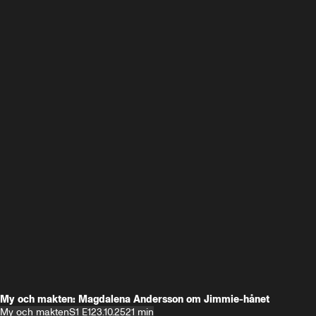
My och makten: Magdalena Andersson om Jimmie-hånet
My och makten
S1 E1
23.10.25
21 min