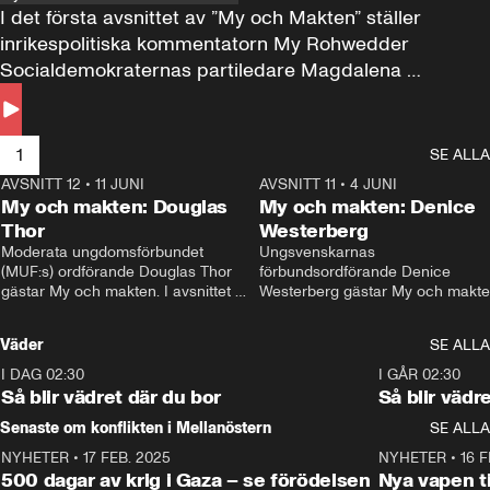
I det första avsnittet av ”My och Makten” ställer 
inrikespolitiska kommentatorn My Rohwedder 
Socialdemokraternas partiledare Magdalena 
Andersson till svars.
1
SE ALLA
AVSNITT 12
•
11 JUNI
26:27
AVSNITT 11
•
4 JUNI
2
My och makten: Douglas
My och makten: Denice
Thor
Westerberg
Moderata ungdomsförbundet 
Ungsvenskarnas 
(MUF:s) ordförande Douglas Thor 
förbundsordförande Denice 
gästar My och makten. I avsnittet 
Westerberg gästar My och makten.
diskuteras tonårsutvisningarna och 
avsnittet diskuteras migrationsfrå
hur Moderaterna ska locka väljare till 
och hur SD ska locka kvinnliga 
Väder
SE ALLA
valet i höst. 
väljare. 
I DAG 02:30
1:06
I GÅR 02:30
Så blir vädret där du bor
Så blir vädr
Senaste om konflikten i Mellanöstern
SE ALLA
NYHETER
•
17 FEB. 2025
0:45
NYHETER
•
16 F
500 dagar av krig i Gaza – se förödelsen
Nya vapen ti