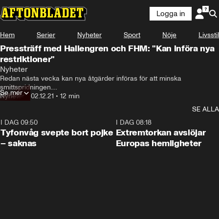
Logga in
Hem
Serier
Nyheter
Sport
Nöje
Livsstil
Pressträff med Hallengren och FHM: "Kan införa nya
restriktioner"
Nyheter
Redan nästa vecka kan nya åtgärder införas för att minska 
smittspridningen.

Se mer
Nyheter
•
02.12.21
•
12 min
Det meddelar regeringen och Folkhälsomyndigheten på en pressträff.

SE ALLA
– I ett senare skede, om smittspridningen ökar, finns fler steg att ta, 
I DAG 09:50
0:53
I DAG 08:18
säger Karin Tegmark Wisell, generaldirektör för Folkhälsomyndigheten.
Tyfonvåg svepte bort pojke
Extremtorkan avslöjar
– saknas
Europas hemligheter