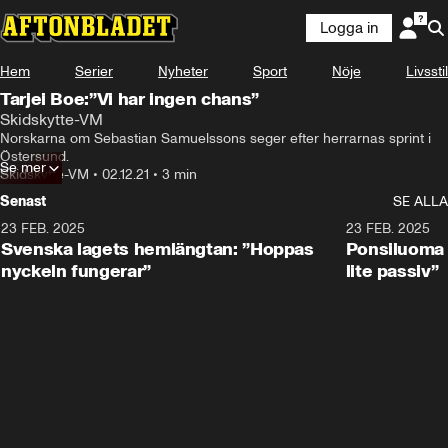
Logga in
Hem
Serier
Nyheter
Sport
Nöje
Livsstil
Tarjei Boe:”Vi har ingen chans”
Skidskytte-VM
Norskarna om Sebastian Samuelssons seger efter herrarnas sprint i 
Östersund.
Se mer
Skidskytte-VM
•
02.12.21
•
3 min
Senast
SE ALLA
23 FEB. 2025
1:51
23 FEB. 2025
Svenska lagets hemlängtan: ”Hoppas
Ponsiluoma e
nyckeln fungerar”
lite passiv”