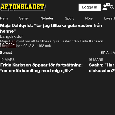
Logga in
Hem
Serier
Nyheter
Sport
Nöje
Livsstil
Maja Dahlqvist: ”tar jag tillbaka gula västen från
henne”
Längdskidor
Maja Dahlqvist om att ta tillbaka gula västen från Frida Karlsson.
Se mer
Längdskidor
•
02.12.21
•
162 sek
Senast
SE ALLA
19 MARS
0:26
16 MARS
Frida Karlsson öppnar för fortsättning:
Svahn: ”Hur 
”en omförhandling med mig själv”
diskussion?