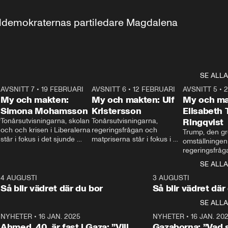
aldemokraternas partiledare Magdalena 
SE ALLA
7
AVSNITT 7
•
19 FEBRUARI
24:30
AVSNITT 6
•
12 FEBRUARI
27:30
AVSNITT 5
•
My och makten:
My och makten: Ulf
My och ma
Simona Mohamsson
Kristersson
Elisabeth
 
Tonårsutvisningarna, skolan 
Tonårsutvisningarna, 
Ringqvist
och och krisen i Liberalerna 
regeringsfrågan och 
Trump, den gr
står i fokus i det sjunde 
matpriserna står i fokus i 
omställningen
avsnittet av ”My och 
det sjätte avsnittet av ”My 
regeringsfråga
makten”. Se när 
och makten”. Se när 
centrum i det 
SE ALLA
Aftonbladets inrikespolitiska 
Aftonbladets inrikespolitiska 
avsnittet av ”
kommentator My 
kommentator My 
6
4 AUGUSTI
1:06
3 AUGUSTI
Makten”. Se nä
Rohwedder ställer 
Rohwedder ställer 
Så blir vädret där du bor
Så blir vädret där
Aftonbladets in
utbildnings- och 
statsminister Ulf Kristersson 
kommentator 
SE ALLA
integrationsminister Simona 
till svars.
Rohwedder stäl
Mohamsson till svars.
Centerpartiets
2
NYHETER
•
16 JAN. 2025
1:01
NYHETER
•
16 JAN. 20
Thand Ring till
Ahmed, 40, är fast i Gaza: ”Vill
Gazaborna: ”Vad s