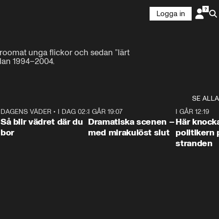
Logga in
roomat unga flickor och sedan ”lärt 
llan 1994–2004.
SE ALLA
7
DAGENS VÄDER
•
I DAG 02:30
1:06
I GÅR 19:07
0:42
I GÅR 12:19
Så blir vädret där du
Dramatiska scenen –
Här knock
bor
med mirakulöst slut
politikern 
stranden