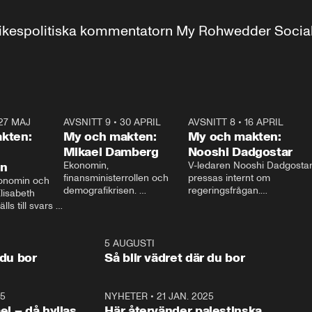
r inrikespolitiska kommentatorn My Rohwedder Soci
27 MAJ
3:51
AVSNITT 9
•
30 APRIL
24:00
AVSNITT 8
•
16 APRIL
25:1
kten:
My och makten:
My och makten:
Mikael Damberg
Nooshi Dadgostar
on
Ekonomin, 
V-ledaren Nooshi Dadgostar
finansministerrollen och 
pressas internt om 
onomin och 
demografikrisen. 
regeringsfrågan.

lisabeth 
Oppositionen ställs till svars 
I Aftonbladets 
ls till svars 
när Socialdemokraternas 
partiledarutfrågning ”My 
stern gästar 
Mikael Damberg gästar My 
och Makten” sätter hon ner 
My och Makten. 
och Makten. 
foten mot kritikerna:

1:06
5 AUGUSTI
1:0
– Vi ställer upp i val. Ska vi 
 du bor
Så blir vädret där du bor
vara med så sitter vi förstås 
25
1:22
NYHETER
•
21 JAN. 2025
0:5
ael – då hyllas
Här återvänder palestinska