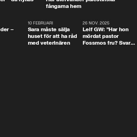
fångarna hem
4:24
10 FEBRUARI
4:13
26 NOV. 2025
8:1
der –
Sara måste sälja
Leif GW: ”Har hon
huset för att ha råd
mördat pastor
med veterinären
Fossmos fru? Svar
nej.”