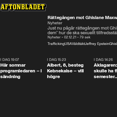
Rättegången mot Ghislane Maxwe
Nyheter
Just nu pågår rättegången mot Ghisl
dem” hur de ska sexuellt tillfredss
Nyheter
•
02.12.21
•
79 sek
Trafficking
USA
Våldtäkt
Jeffrey Epstein
Ghis
I DAG 19:07
0:45
I DAG 15:23
0:54
I DAG 14:26
Här somnar
Albert, 8, besteg
Åklagaren
programledaren – i
Kebnekaise – vill
skulle ha f
sändning
högre
semester
tillsamma