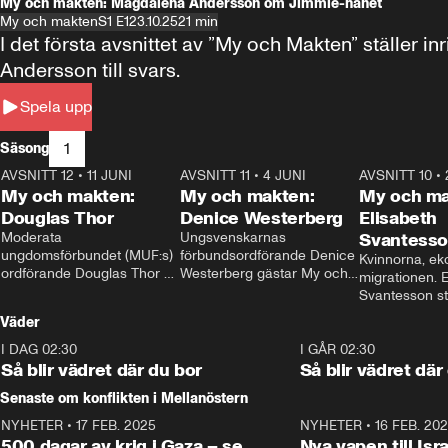
My och makten: Magdalena Andersson om Jimmie-hånet
My och makten
S1 E1
23.10.25
21 min
I det första avsnittet av ”My och Makten” ställe
Andersson till svars.
Spela upp
1
Säsong
AVSNITT 12
•
11 JUNI
26:27
AVSNITT 11
•
4 JUNI
23:40
AVSNITT 10
•
My och makten:
My och makten:
My och ma
Douglas Thor
Denice Westerberg
Elisabeth
Moderata 
Ungsvenskarnas 
Svantess
ungdomsförbundet (MUF:s) 
förbundsordförande Denice 
Kvinnorna, ek
ordförande Douglas Thor 
Westerberg gästar My och 
migrationen. E
gästar My och makten. I 
makten. I avsnittet 
Svantesson stäl
avsnittet diskuteras 
diskuteras migrationsfrågan 
när finansmini
Väder
tonårsutvisningarna och hur 
och hur SD ska locka 
Moderaterna ska locka 
kvinnliga väljare. 
I DAG 02:30
1:06
I GÅR 02:30
väljare till valet i höst. 
Så blir vädret där du bor
Så blir vädret där
Senaste om konflikten i Mellanöstern
NYHETER
•
17 FEB. 2025
0:45
NYHETER
•
16 FEB. 20
500 dagar av krig i Gaza – se
Nya vapen till Isr