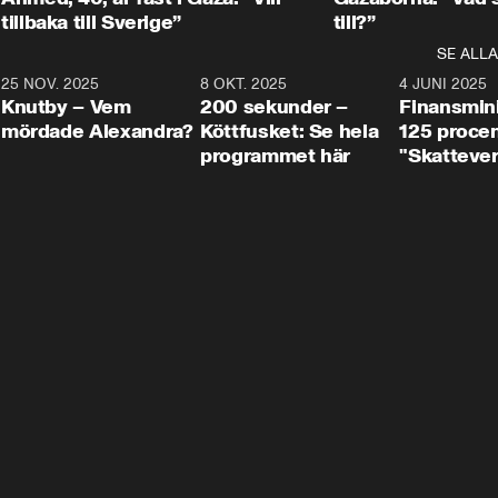
tillbaka till Sverige”
till?”
SE ALLA
3
25 NOV. 2025
31:05
8 OKT. 2025
4:29
4 JUNI 2025
Knutby – Vem
200 sekunder –
Finansmin
mördade Alexandra?
Köttfusket: Se hela
125 procent
programmet här
"Skattever
viktig uppg