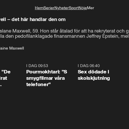
Hem
Serier
Nyheter
Sport
Nöje
Mer
Livsstil
ll – det här handlar den om
ane Maxwell, 59. Hon står åtalad för att ha rekryterat och g
tälla den pedofilanklagade finansmannen Jeffrey Epstein, me
laine Maxwell
1:54
I DAG 09:53
1:36
I DAG 06:40
0:4
: ”De
Pourmokhtari: ”S
Sex dödade i
irat
smygfilmar våra
skolskjutning
telefoner”
ns”