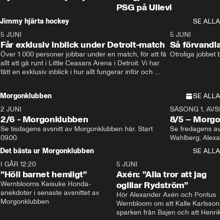
PSG på Ullevi
Jimmy hjärta hockey
SE ALLA
5 JUNI
11:14
5 JUNI
Får exklusiv inblick under Detroit-match
Så förvandl
Över 1 000 personer jobbar under en match, för att få 
Otroliga jobbet
allt att gå runt i Little Ceasars Arena i Detroit. Vi har 
fått en exklusiv inblick i hur allt fungerar inför och 
under match i världens bästa hockeyliga
Morgonklubben
SE ALLA
2 JUNI
SÄSONG 1, AVSN
2/6 - Morgonklubben
8/5 – Morg
Se tisdagens avsnitt av Morgonklubben här. Start 
Se fredagens av
09.00. 
Det bästa ur Morgonklubben
SE ALLA
I GÅR 12:20
1:14
5 JUNI
”Höll barnet hemligt”
Axén: ”Alla tror att jag
Wernblooms Keisuke Honda-
ogillar Rydström”
anekdoter i senaste avsnittet av 
Hör Alexander Axén och Pontus 
Morgonklubben
Wernbloom om att Kalle Karlsson 
sparken från Bajen och att Henrik