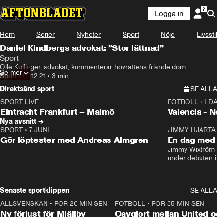
Logga in
Hem
Serier
Nyheter
Sport
Nöje
Livsstil
Daniel Kindbergs advokat: ”Stor lättnad”
Sport
Olle Kullinger, advokat, kommenterar hovrättens friande dom
Se mer
Sport
•
03.12.21
•
3 min
Direktsänd sport
SE ALLA
SPORT LIVE
FOTBOLL
•
I D
LIVE
Plus
Plus
Eintracht Frankfurt – Malmö
Valencia - 
Nya avsnitt →
SPORT
•
7 JUNI
16:36
JIMMY HJÄRTA
Gör löptester med Andreas Almgren
En dag med 
Jimmy Wixtröm 
under debuten i
Senaste sportklippen
SE ALLA
ALLSVENSKAN
•
FÖR 20 MIN SEN
0:37
FOTBOLL
•
FÖR 35 MIN SEN
Ny förlust för Mjällby
Oavgjort mellan United o