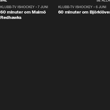
SHL
SE ALLA
KLUBB-TV ISHOCKEY
•
7 JUNI
1:02:53
KLUBB-TV ISHOCKEY
•
6 JUNI
1:0
Plus
60 minuter om Malmö
60 minuter om Björklöve
Redhawks