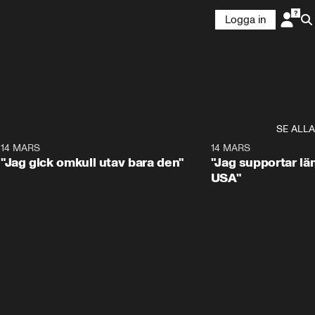
Logga in
SE ALLA
5
14 MARS
1:17
14 MARS
"Jag gick omkull utav bara den"
"Jag supportar lä
USA"