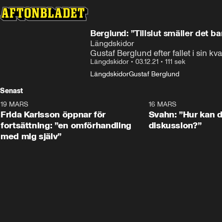
Berglund: ”Tillslut smäller det ba
Längdskidor
Gustaf Berglund efter fallet i sin kvar
Längdskidor
•
03.12.21
•
111 sek
Längdskidor
Gustaf Berglund
Senast
19 MARS
0:26
16 MARS
Frida Karlsson öppnar för
Svahn: ”Hur kan de
fortsättning: ”en omförhandling
diskussion?”
med mig själv”