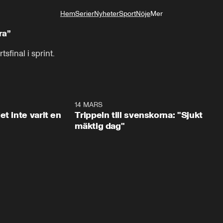
Hem
Serier
Nyheter
Sport
Nöje
Mer
Livsstil
ra”
tsfinal i sprint.
1:29
14 MARS
1:0
t inte varit en
Trippeln till svenskorna: "Sjukt
mäktig dag"