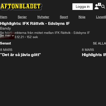
Logga in
Hem
Serier
Nyheter
Sport
Nöje
Livsstil
Highlights: IFK Rättvik - Edsbyns IF
Bandy
Se höjdpunkterna från mötet mellan IFK Rättvik - Edsbyns IF
Se mer
Bandy
•
03.12.21
•
152 sek
Senast
SE ALLA
8 MARS
0:34
8 MARS
"Det är så jävla gött"
Highlights I